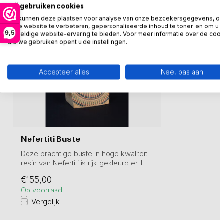
Wij gebruiken cookies
We kunnen deze plaatsen voor analyse van onze bezoekersgegevens, 
onze website te verbeteren, gepersonaliseerde inhoud te tonen en om u
9,5
geweldige website-ervaring te bieden. Voor meer informatie over de co
die we gebruiken opent u de instellingen.
Accepteer alles
Nee, pas aan
Nefertiti Buste
Deze prachtige buste in hoge kwaliteit
resin van Nefertiti is rijk gekleurd en l...
€155,00
Op voorraad
Vergelijk