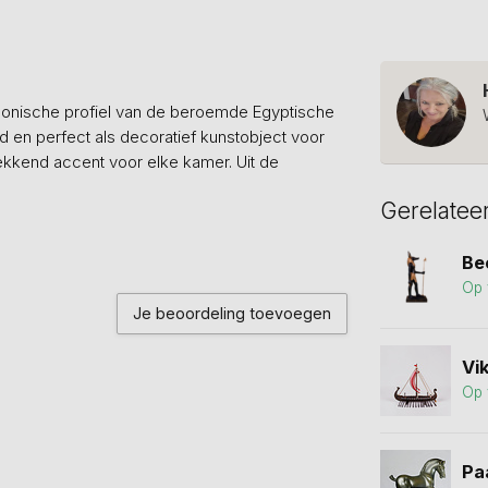
t iconische profiel van de beroemde Egyptische
d en perfect als decoratief kunstobject voor
ekkend accent voor elke kamer. Uit de
Gerelatee
Be
Op 
Je beoordeling toevoegen
Vi
Op 
Pa