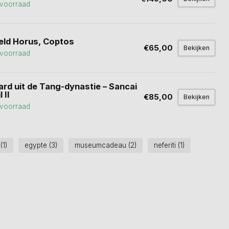
voorraad
eld Horus, Coptos
€65,00
Bekijken
voorraad
ard uit de Tang-dynastie – Sancai
l II
€85,00
Bekijken
voorraad
e
(1)
egypte
(3)
museumcadeau
(2)
neferiti
(1)