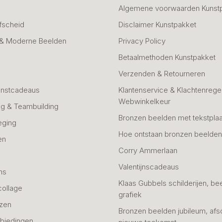
Algemene voorwaarden Kunst
fscheid
Disclaimer Kunstpakket
 & Moderne Beelden
Privacy Policy
Betaalmethoden Kunstpakket
Verzenden & Retourneren
unstcadeaus
Klantenservice & Klachtenregel
Webwinkelkeur
g & Teambuilding
Bronzen beelden met tekstplaa
eging
Hoe ontstaan bronzen beelde
en
Corry Ammerlaan
n
Valentijnscadeaus
ns
Klaas Gubbels schilderijen, be
collage
grafiek
azen
Bronzen beelden jubileum, afs
biedingen