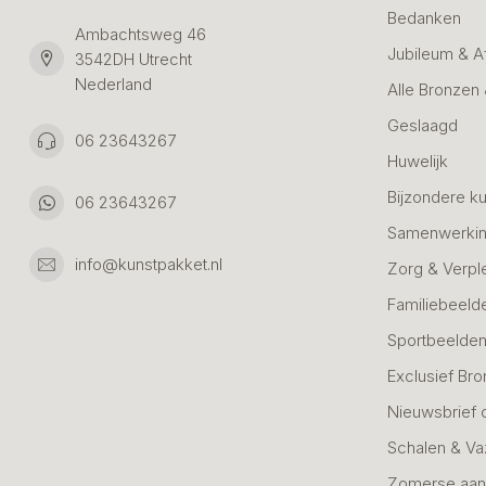
Bedanken
Ambachtsweg 46
Jubileum & A
3542DH Utrecht
Nederland
Alle Bronzen
Geslaagd
06 23643267
Huwelijk
Bijzondere k
06 23643267
Samenwerkin
info@kunstpakket.nl
Zorg & Verpl
Familiebeeld
Sportbeelde
Exclusief Bro
Nieuwsbrief 
Schalen & V
Zomerse aan