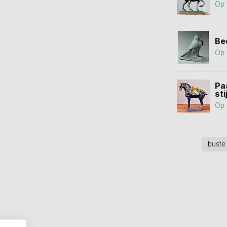
Op 
Be
Op 
Pa
stij
Op 
bust