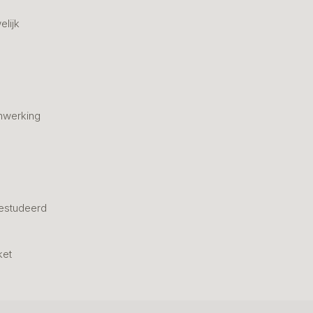
elijk
nwerking
estudeerd
ket