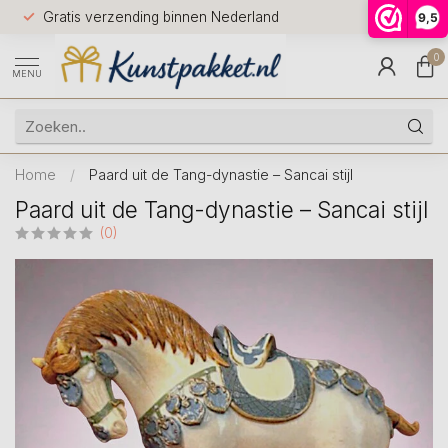
Voor 12.0
Gratis verzending binnen Nederland
9,5
9.5
huis
0
MENU
Home
/
Paard uit de Tang-dynastie – Sancai stijl
Paard uit de Tang-dynastie – Sancai stijl
(0)