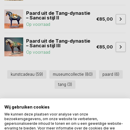
Paard uit de Tang-dynastie
– Sancai stijl II
€85,00
Op voorraad
Paard uit de Tang-dynastie
– Sancai stijl III
€85,00
Op voorraad
kunstcadeau
(59)
museumcollectie
(80)
paard
(6)
tang
(3)
Heeft u een vraag over dit
Wij gebruiken cookies
kunstcadeau?
We kunnen deze plaatsen voor analyse van onze
Wij assisteren u graag via 06-23643267
bezoekersgegevens, om onze website te verbeteren,
gepersonaliseerde inhoud te tonen en om u een geweldige website-
ervaring te bieden. Voor meer informatie over de cookies die we