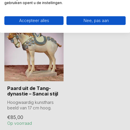
gebruiken opent u de instellingen.
Recent bekeken
Accepteer alles
Nee, pas aan
Paard uit de Tang-
dynastie – Sancai stijl
Hoogwaardig kunsthars
beeld van 17 cm hoog.
Tijdens de Tang dynastie
€85,00
bereikte de...
Op voorraad