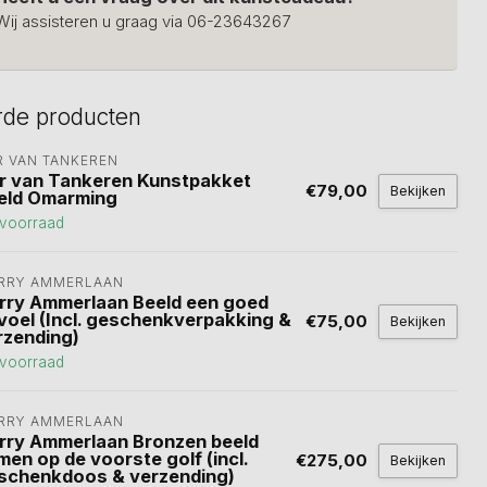
Wij assisteren u graag via 06-23643267
rde producten
R VAN TANKEREN
r van Tankeren Kunstpakket
€79,00
Bekijken
eld Omarming
voorraad
RRY AMMERLAAN
rry Ammerlaan Beeld een goed
voel (Incl. geschenkverpakking &
€75,00
Bekijken
rzending)
voorraad
RRY AMMERLAAN
rry Ammerlaan Bronzen beeld
men op de voorste golf (incl.
€275,00
Bekijken
schenkdoos & verzending)