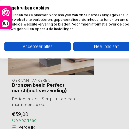
Wij gebruiken cookies
We kunnen deze plaatsen voor analyse van onze bezoekersgegevens, 
onze website te verbeteren, gepersonaliseerde inhoud te tonen en om u
9,5
geweldige website-ervaring te bieden. Voor meer informatie over de co
die we gebruiken opent u de instellingen.
Accepteer alles
Nee, pas aan
GER VAN TANKEREN
Bronzen beeld Perfect
match(incl. verzending)
Perfect match. Sculptuur op een
marmeren sokkel.
Sculptuur van tin legering en ...
€59,00
Op voorraad
Vergelijk