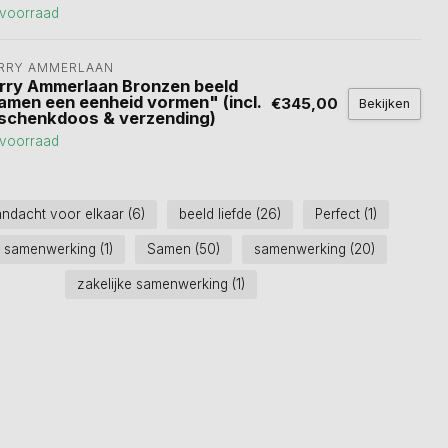
voorraad
RRY AMMERLAAN
rry Ammerlaan Bronzen beeld
amen een eenheid vormen" (incl.
€345,00
Bekijken
schenkdoos & verzending)
voorraad
andacht voor elkaar
(6)
beeld liefde
(26)
Perfect
(1)
e samenwerking
(1)
Samen
(50)
samenwerking
(20)
zakelijke samenwerking
(1)