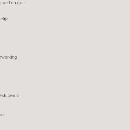
cheid en een
elijk
nwerking
estudeerd
ket