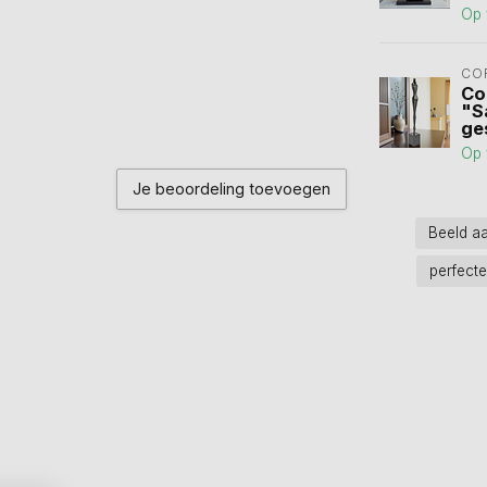
Op 
CO
Co
"S
ge
Op 
Je beoordeling toevoegen
Beeld a
perfect