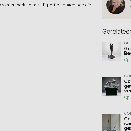
w samenwerking met dit perfect match beeldje.
Gerelatee
GE
Ge
Be
Op 
CO
Co
ge
ve
Op 
CO
Co
sa
ge