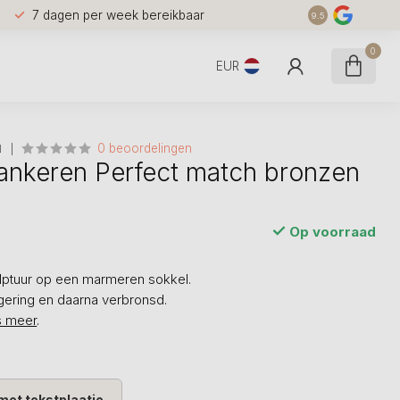
7 dagen per week bereikbaar
9.5
0
EUR
0 beoordelingen
N
ankeren Perfect match bronzen
Op voorraad
lptuur op een marmeren sokkel.
egering en daarna verbronsd.
s meer
.
met tekstplaatje