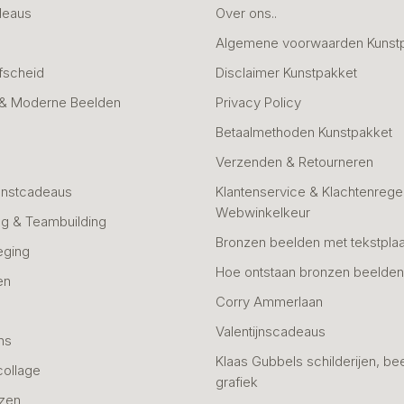
deaus
Over ons..
Algemene voorwaarden Kunst
fscheid
Disclaimer Kunstpakket
 & Moderne Beelden
Privacy Policy
Betaalmethoden Kunstpakket
Verzenden & Retourneren
unstcadeaus
Klantenservice & Klachtenregel
Webwinkelkeur
g & Teambuilding
Bronzen beelden met tekstplaa
eging
Hoe ontstaan bronzen beelde
en
Corry Ammerlaan
n
Valentijnscadeaus
ns
Klaas Gubbels schilderijen, be
collage
grafiek
azen