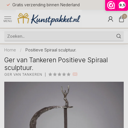
Voor 12.0
Gratis verzending binnen Nederland
9,5
9.5
huis
0
MENU
Home
/
Positieve Spiraal sculptuur.
Ger van Tankeren Positieve Spiraal
sculptuur.
(0)
GER VAN TANKEREN