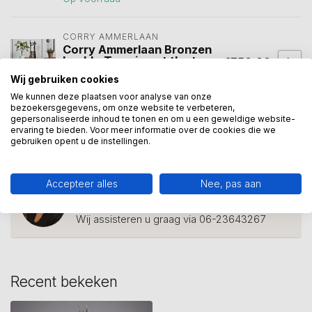
CORRY AMMERLAAN
Corry Ammerlaan Bronzen
beeld - Teaming at the top
€750,00
(incl. luxe geschenkdoos)
Wij gebruiken cookies
Op voorraad
We kunnen deze plaatsen voor analyse van onze
bezoekersgegevens, om onze website te verbeteren,
gepersonaliseerde inhoud te tonen en om u een geweldige website-
ervaring te bieden. Voor meer informatie over de cookies die we
beeld team
(11)
teambuilding beeld
(1)
gebruiken opent u de instellingen.
Accepteer alles
Nee, pas aan
Heeft u een vraag over dit
kunstcadeau?
Wij assisteren u graag via 06-23643267
Recent bekeken