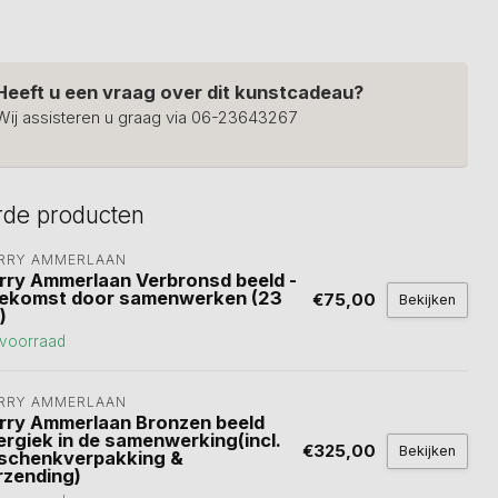
Heeft u een vraag over dit kunstcadeau?
Wij assisteren u graag via 06-23643267
rde producten
RRY AMMERLAAN
rry Ammerlaan Verbronsd beeld -
ekomst door samenwerken (23
€75,00
Bekijken
)
voorraad
RRY AMMERLAAN
rry Ammerlaan Bronzen beeld
ergiek in de samenwerking(incl.
€325,00
Bekijken
schenkverpakking &
rzending)