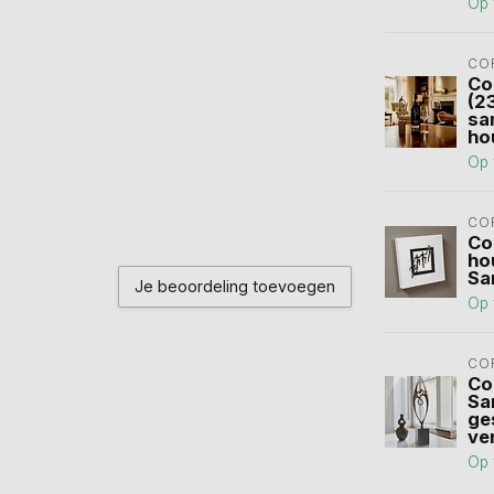
Op 
CO
Co
(2
sa
ho
Op 
CO
Co
ho
Sa
Je beoordeling toevoegen
Op 
CO
Co
Sa
ge
ve
Op 