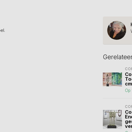
el.
Gerelatee
CO
Co
To
cm
Op 
CO
Co
En
ge
ve