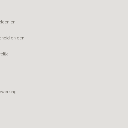
elden en
cheid en een
elijk
nwerking