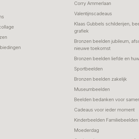
Corry Ammerlaan
n
Valentijnscadeaus
ns
Klaas Gubbels schilderijen, be
collage
grafiek
azen
Bronzen beelden jubileum, afs
biedingen
nieuwe toekomst
Bronzen beelden liefde en huw
Sportbeelden
Bronzen beelden zakelijk
Museumbeelden
Beelden bedanken voor same
Cadeaus voor ieder moment
Kinderbeelden Familiebeelden
Moederdag