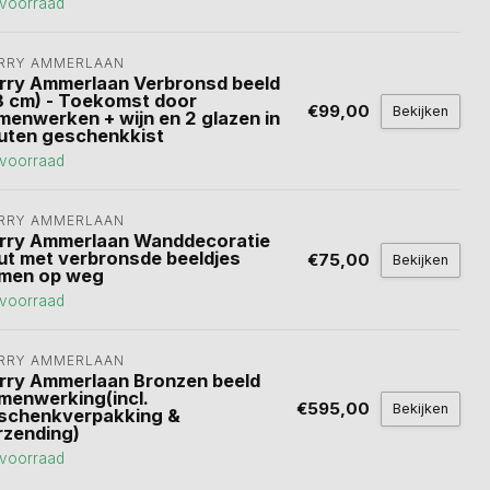
voorraad
RRY AMMERLAAN
rry Ammerlaan Verbronsd beeld
3 cm) - Toekomst door
€99,00
Bekijken
menwerken + wijn en 2 glazen in
uten geschenkkist
voorraad
RRY AMMERLAAN
rry Ammerlaan Wanddecoratie
ut met verbronsde beeldjes
€75,00
Bekijken
men op weg
voorraad
RRY AMMERLAAN
rry Ammerlaan Bronzen beeld
menwerking(incl.
€595,00
Bekijken
schenkverpakking &
rzending)
voorraad