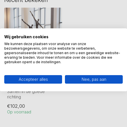
Wij gebruiken cookies
We kunnen deze plaatsen voor analyse van onze
bezoekersgegevens, om onze website te verbeteren,
gepersonaliseerde inhoud te tonen en om u een geweldige website-
ervaring te bieden. Voor meer informatie over de cookies die we
gebruiken opent u de instellingen.
Samen in de goede
richting verbonsd
Accepteer alles
Nee, pas aan
beeld
Samen in de goede
richting
Artikelnummer
€102,00
MA00646SB
Op voorraad
Hoogte 19 cm