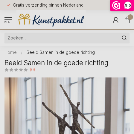
Voor 12.0
Gratis verzending binnen Nederland
9,5
9.5
huis
0
MENU
Home
/
Beeld Samen in de goede richting
Beeld Samen in de goede richting
(0)