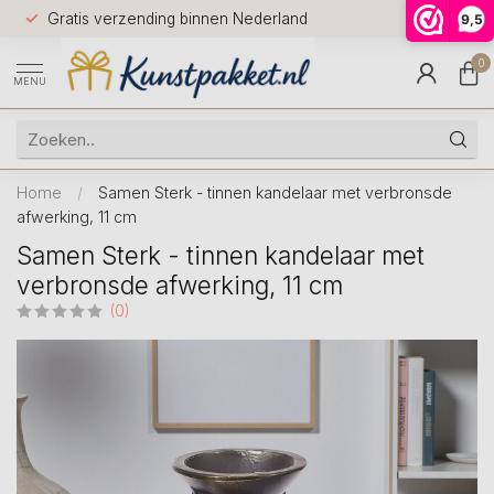
Voor 12.0
Gratis verzending binnen Nederland
9,5
9.5
huis
0
MENU
Home
/
Samen Sterk - tinnen kandelaar met verbronsde
afwerking, 11 cm
Samen Sterk - tinnen kandelaar met
verbronsde afwerking, 11 cm
(0)