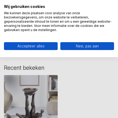
Wij gebruiken cookies
We kunnen deze plaatsen voor analyse van onze
Kandelaar
(9)
bezoekersgegevens, om onze website te verbeteren,
gepersonaliseerde inhoud te tonen en om u een geweldige website-
ervaring te bieden. Voor meer informatie over de cookies die we
gebruiken opent u de instellingen.
Heeft u een vraag over dit
kunstcadeau?
Wij assisteren u graag via 06-23643267
Accepteer alles
Nee, pas aan
Recent bekeken