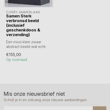
CORRY AMMERLAAN
Samen Sterk
verbronsd beeld
(inclusief
geschenkdoos &
verzending)
Een mooi klein zwaar
abstract beeld wat echt
een hele goede uitstraling
€155,00
heeft. H...
Op voorraad
Mis onze nieuwsbrief niet
Schrijf je in en ontvang onze nieuwe aanbiedingen