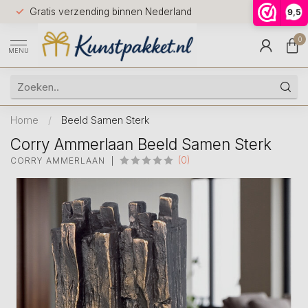
Voor 12.0
Gratis verzending binnen Nederland
9,5
9.5
huis
0
MENU
Home
/
Beeld Samen Sterk
Corry Ammerlaan Beeld Samen Sterk
(0)
CORRY AMMERLAAN