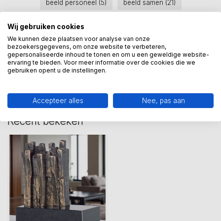
beeld personeel
(5)
beeld samen
(21)
samen sterk
(2)
Wij gebruiken cookies
We kunnen deze plaatsen voor analyse van onze
bezoekersgegevens, om onze website te verbeteren,
Heeft u een vraag over dit
gepersonaliseerde inhoud te tonen en om u een geweldige website-
ervaring te bieden. Voor meer informatie over de cookies die we
kunstcadeau?
gebruiken opent u de instellingen.
Wij assisteren u graag via 06-23643267
Accepteer alles
Nee, pas aan
Recent bekeken