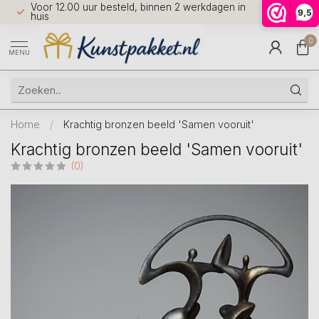
Voor 12.00 uur besteld, binnen 2 werkdagen in
7 dagen 
9,5
9.5
huis
0
MENU
Home
/
Krachtig bronzen beeld 'Samen vooruit'
Krachtig bronzen beeld 'Samen vooruit'
(0)