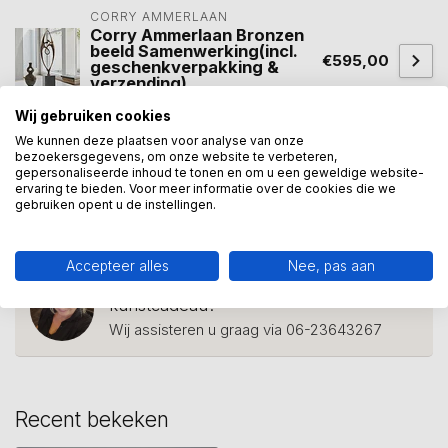
CORRY AMMERLAAN
Corry Ammerlaan Bronzen
beeld Samenwerking(incl.
€595,00
geschenkverpakking &
verzending)
Op voorraad
Wij gebruiken cookies
We kunnen deze plaatsen voor analyse van onze
bezoekersgegevens, om onze website te verbeteren,
gepersonaliseerde inhoud te tonen en om u een geweldige website-
fusie
(4)
Samen
(50)
samenwerking
(20)
ervaring te bieden. Voor meer informatie over de cookies die we
gebruiken opent u de instellingen.
toekomst
(17)
zakelijk cadeau
(3)
Accepteer alles
Nee, pas aan
Heeft u een vraag over dit
kunstcadeau?
Wij assisteren u graag via 06-23643267
Recent bekeken