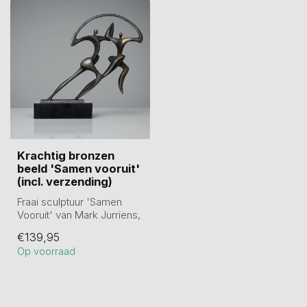
Krachtig bronzen
beeld 'Samen vooruit'
(incl. verzending)
Fraai sculptuur 'Samen
Vooruit' van Mark Jurriens,
gemaakt van tinlegering,
€139,95
verb...
Op voorraad