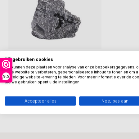
GER VAN TANKEREN
Wij gebruiken cookies
Bronzen beeld zeeleeuw
We kunnen deze plaatsen voor analyse van onze bezoekersgegevens, 
Beeld de Zeeleeuw.
onze website te verbeteren, gepersonaliseerde inhoud te tonen en om u
Dit beeld staat op een kunsthars sokkel.
9,5
geweldige website-ervaring te bieden. Voor meer informatie over de co
Tin legering en daa...
die we gebruiken opent u de instellingen.
€85,00
Op voorraad
Vergelijk
Accepteer alles
Nee, pas aan