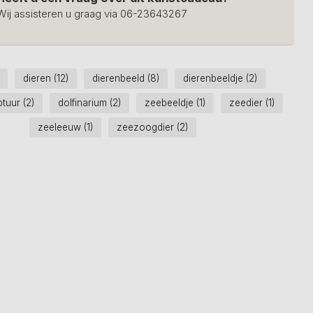
Wij assisteren u graag via 06-23643267
dieren
(12)
dierenbeeld
(8)
dierenbeeldje
(2)
ptuur
(2)
dolfinarium
(2)
zeebeeldje
(1)
zeedier
(1)
zeeleeuw
(1)
zeezoogdier
(2)