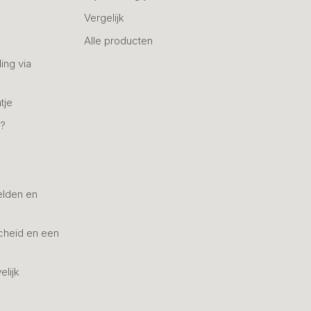
Vergelijk
Alle producten
ing via
tje
n?
elden en
cheid en een
elijk