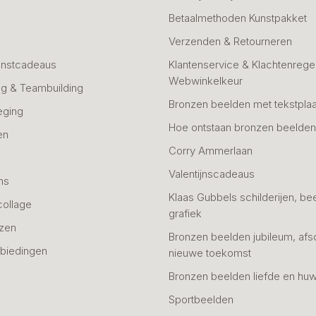
Betaalmethoden Kunstpakket
Verzenden & Retourneren
unstcadeaus
Klantenservice & Klachtenregel
Webwinkelkeur
g & Teambuilding
Bronzen beelden met tekstplaa
eging
Hoe ontstaan bronzen beelde
en
Corry Ammerlaan
n
Valentijnscadeaus
ns
Klaas Gubbels schilderijen, be
collage
grafiek
azen
Bronzen beelden jubileum, afs
biedingen
nieuwe toekomst
Bronzen beelden liefde en huw
Sportbeelden