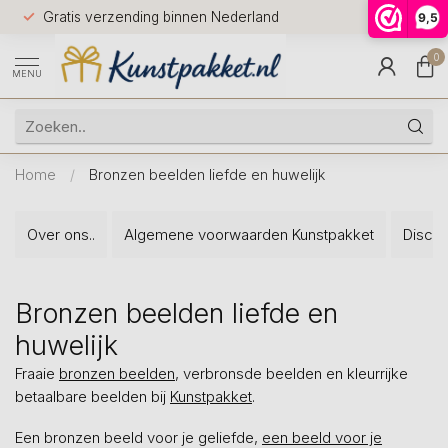
Voor 12.0
Gratis verzending binnen Nederland
9,5
9.5
huis
0
MENU
Home
/
Bronzen beelden liefde en huwelijk
Over ons..
Algemene voorwaarden Kunstpakket
Discla
Bronzen beelden liefde en
huwelijk
Fraaie
bronzen beelden
, verbronsde beelden en kleurrijke
betaalbare beelden bij
Kunstpakket
.
Een bronzen beeld voor je geliefde,
een beeld voor je