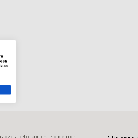
om
 een
okies
advies, bel of app ons 7 dagen per