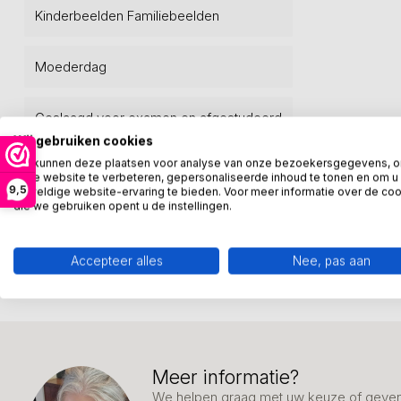
Kinderbeelden Familiebeelden
Moederdag
Geslaagd voor examen en afgestudeerd
Wij gebruiken cookies
We kunnen deze plaatsen voor analyse van onze bezoekersgegevens, 
Bosa keramiek uit Venetië
onze website te verbeteren, gepersonaliseerde inhoud te tonen en om u
9,5
geweldige website-ervaring te bieden. Voor meer informatie over de co
die we gebruiken opent u de instellingen.
Webwinkelkeur voor Kunstpakket
Accepteer alles
Nee, pas aan
Meer informatie?
We helpen graag met uw keuze of geven 