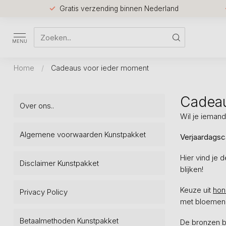
Gratis verzending binnen Nederland
MENU
Home
/
Cadeaus voor ieder moment
Cadeau
Over ons..
Wil je ieman
Algemene voorwaarden Kunstpakket
Verjaardagsc
Hier vind je 
Disclaimer Kunstpakket
blijken!
Keuze uit
hon
Privacy Policy
met bloeme
Betaalmethoden Kunstpakket
De bronzen be