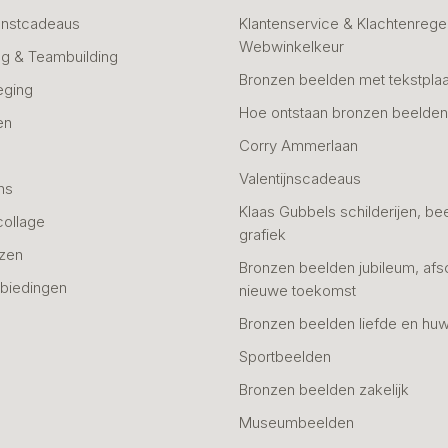
unstcadeaus
Klantenservice & Klachtenregel
Webwinkelkeur
g & Teambuilding
Bronzen beelden met tekstplaa
eging
Hoe ontstaan bronzen beelde
en
Corry Ammerlaan
n
Valentijnscadeaus
ns
Klaas Gubbels schilderijen, be
collage
grafiek
azen
Bronzen beelden jubileum, afs
biedingen
nieuwe toekomst
Bronzen beelden liefde en huw
Sportbeelden
Bronzen beelden zakelijk
Museumbeelden