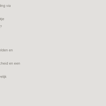
ing via
tje
n?
elden en
cheid en een
elijk