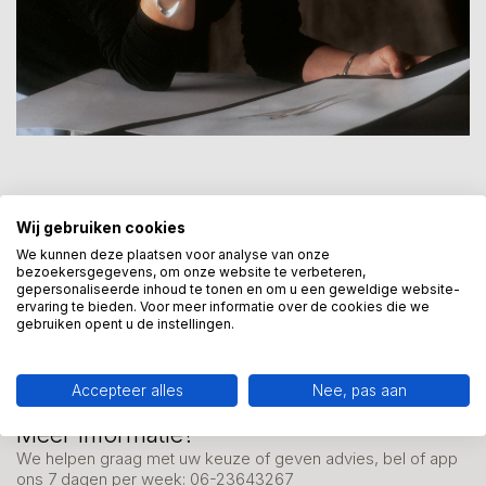
Wij gebruiken cookies
We kunnen deze plaatsen voor analyse van onze
Mis onze nieuwsbrief niet
bezoekersgegevens, om onze website te verbeteren,
gepersonaliseerde inhoud te tonen en om u een geweldige website-
Schrijf je in en ontvang onze nieuwe aanbiedingen
ervaring te bieden. Voor meer informatie over de cookies die we
gebruiken opent u de instellingen.
Accepteer alles
Nee, pas aan
Meer informatie?
We helpen graag met uw keuze of geven advies, bel of app
ons 7 dagen per week: 06-23643267