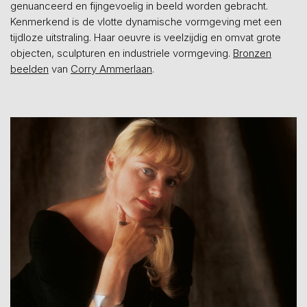
genuanceerd en fijngevoelig in beeld worden gebracht.
Kenmerkend is de vlotte dynamische vormgeving met een
tijdloze uitstraling. Haar oeuvre is veelzijdig en omvat grote
objecten, sculpturen en industriele vormgeving.
Bronzen
beelden
van
Corry Ammerlaan
.