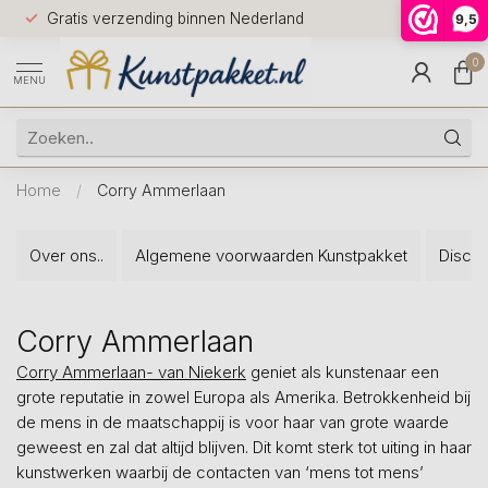
Voor 12.0
Gratis verzending binnen Nederland
9,5
9.5
huis
0
MENU
Home
/
Corry Ammerlaan
Over ons..
Algemene voorwaarden Kunstpakket
Discla
Corry Ammerlaan
Corry Ammerlaan- van Niekerk
geniet als kunstenaar een
grote reputatie in zowel Europa als Amerika. Betrokkenheid bij
de mens in de maatschappij is voor haar van grote waarde
geweest en zal dat altijd blijven. Dit komt sterk tot uiting in haar
kunstwerken waarbij de contacten van ‘mens tot mens’