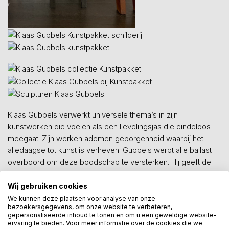
Klaas Gubbels verwerkt universele thema’s in zijn
kunstwerken die voelen als een lievelingsjas die eindeloos
meegaat. Zijn werken ademen geborgenheid waarbij het
alledaagse tot kunst is verheven. Gubbels werpt alle ballast
overboord om deze boodschap te versterken. Hij geeft de
kijker het gevoel dat je in het leven op je plek bent, dat de
wereld er voor jou is; je hoort er thuis en je mag er zijn.
Wij gebruiken cookies
Gubbels maakt zijn iconische koffiepotten, tafels en stoelen
We kunnen deze plaatsen voor analyse van onze
bezoekersgegevens, om onze website te verbeteren,
steeds net iets anders - net als het leven zelf - want geen
gepersonaliseerde inhoud te tonen en om u een geweldige website-
dag is hetzelfde. Als een alchemist laat hij alles op zijn plaats
ervaring te bieden. Voor meer informatie over de cookies die we