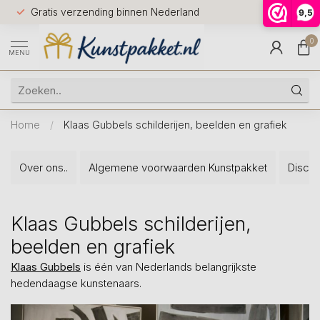
Voor 12.0
Gratis verzending binnen Nederland
9,5
9.5
huis
0
MENU
Home
/
Klaas Gubbels schilderijen, beelden en grafiek
Over ons..
Algemene voorwaarden Kunstpakket
Discla
Klaas Gubbels schilderijen,
beelden en grafiek
Klaas Gubbels
is één van Nederlands belangrijkste
hedendaagse kunstenaars.