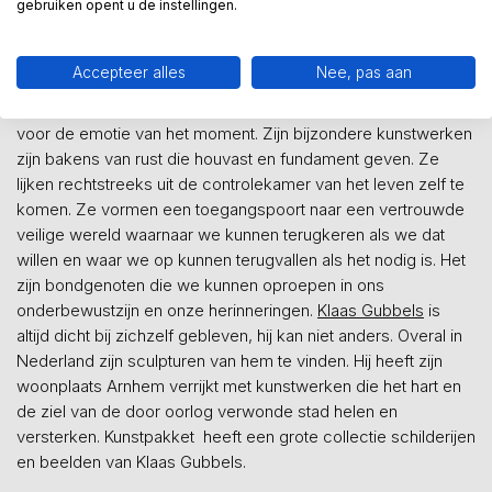
gebruiken opent u de instellingen.
vallen door er zijn ziel in te leggen. Daarom voelt zijn werk als
een persoonlijk geschenk van een dierbare vriend.
Ogenschijnlijk lijken zijn werken eenvoudig qua opzet en
Accepteer alles
Nee, pas aan
onderwerp, maar zijn relaxte beeldtaal met vibrerende
diepere lagen bevatten een tijdloze dynamiek vol respect
voor de emotie van het moment. Zijn bijzondere kunstwerken
zijn bakens van rust die houvast en fundament geven. Ze
lijken rechtstreeks uit de controlekamer van het leven zelf te
komen. Ze vormen een toegangspoort naar een vertrouwde
veilige wereld waarnaar we kunnen terugkeren als we dat
willen en waar we op kunnen terugvallen als het nodig is. Het
zijn bondgenoten die we kunnen oproepen in ons
onderbewustzijn en onze herinneringen.
Klaas Gubbels
is
altijd dicht bij zichzelf gebleven, hij kan niet anders. Overal in
Nederland zijn sculpturen van hem te vinden. Hij heeft zijn
woonplaats Arnhem verrijkt met kunstwerken die het hart en
de ziel van de door oorlog verwonde stad helen en
versterken. Kunstpakket heeft een grote collectie schilderijen
en beelden van Klaas Gubbels.