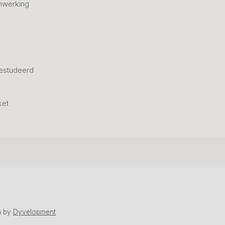
nwerking
estudeerd
ket
n
by
Dyvelopment