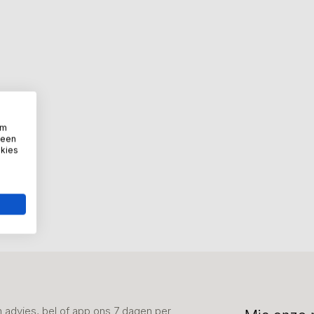
om
 een
okies
advies, bel of app ons 7 dagen per