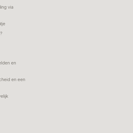
ing via
tje
n?
elden en
cheid en een
elijk