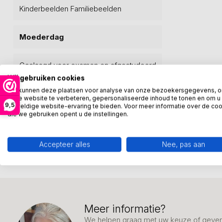
Kinderbeelden Familiebeelden
Moederdag
Geslaagd voor examen en afgestudeerd
Wij gebruiken cookies
We kunnen deze plaatsen voor analyse van onze bezoekersgegevens, 
Bosa keramiek uit Venetië
onze website te verbeteren, gepersonaliseerde inhoud te tonen en om u
9,5
geweldige website-ervaring te bieden. Voor meer informatie over de co
die we gebruiken opent u de instellingen.
Webwinkelkeur voor Kunstpakket
Accepteer alles
Nee, pas aan
Meer informatie?
We helpen graag met uw keuze of geven 