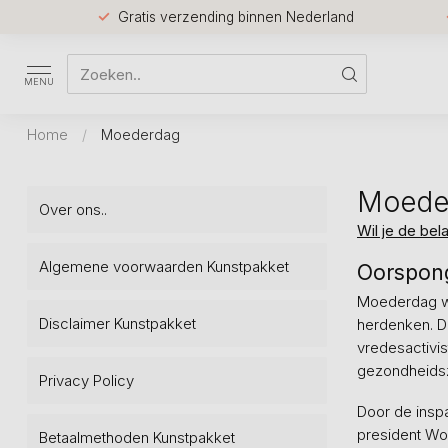
Gratis verzending binnen Nederland
MENU
Home
/
Moederdag
Moede
Over ons..
Wil je de bel
Algemene voorwaarden Kunstpakket
Oorspon
Moederdag we
Disclaimer Kunstpakket
herdenken. D
vredesactivis
gezondheids
Privacy Policy
Door de insp
president Wo
Betaalmethoden Kunstpakket