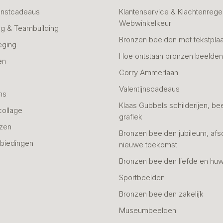
unstcadeaus
Klantenservice & Klachtenregel
Webwinkelkeur
g & Teambuilding
Bronzen beelden met tekstplaa
eging
Hoe ontstaan bronzen beelde
en
Corry Ammerlaan
n
Valentijnscadeaus
ns
Klaas Gubbels schilderijen, be
collage
grafiek
azen
Bronzen beelden jubileum, afs
biedingen
nieuwe toekomst
Bronzen beelden liefde en huw
Sportbeelden
Bronzen beelden zakelijk
Museumbeelden