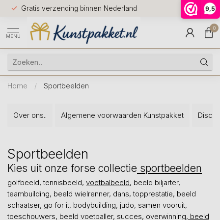
Voor 12.0
Gratis verzending binnen Nederland
9,5
9.5
huis
0
MENU
Home
/
Sportbeelden
Over ons..
Algemene voorwaarden Kunstpakket
Discla
Sportbeelden
Kies uit onze forse collectie
sportbeelden
golfbeeld, tennisbeeld,
voetbalbeeld
, beeld biljarter,
teambuilding, beeld wielrenner, dans, topprestatie, beeld
schaatser, go for it, bodybuilding, judo, samen vooruit,
toeschouwers, beeld voetballer, succes, overwinning,
beeld