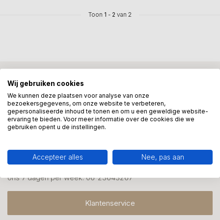
Toon
1
-
2
van 2
Mis onze nieuwsbrief niet
Wij gebruiken cookies
Schrijf je in en ontvang onze nieuwe aanbiedingen
We kunnen deze plaatsen voor analyse van onze
bezoekersgegevens, om onze website te verbeteren,
gepersonaliseerde inhoud te tonen en om u een geweldige website-
ervaring te bieden. Voor meer informatie over de cookies die we
gebruiken opent u de instellingen.
Meer informatie?
Accepteer alles
Nee, pas aan
We helpen graag met uw keuze of geven advies, bel of app
ons 7 dagen per week: 06-23643267
Klantenservice