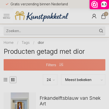
Voor 12.0
Gratis verzending binnen Nederland
9,5
9.5
huis
0
MENU
Home
/
Tags
/
dior
Producten getagd met dior
Filters
Frikandelftsblauw van Snek
Art