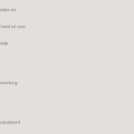
elden en
cheid en een
elijk
nwerking
estudeerd