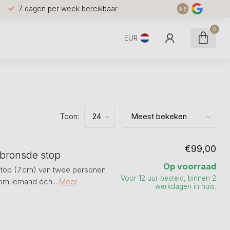
7 dagen per week bereikbaar
9.5
0
EUR
Toon:
€99,00
rbronsde stop
Op voorraad
 stop (7 cm) van twee personen
Voor 12 uur besteld, binnen 2
om iemand éch...
Meer
werkdagen in huis.