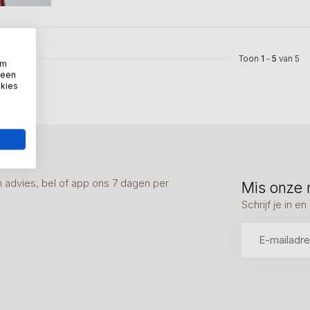
Toon
1
-
5
van 5
om
 een
okies
advies, bel of app ons 7 dagen per
Mis onze 
Schrijf je in 