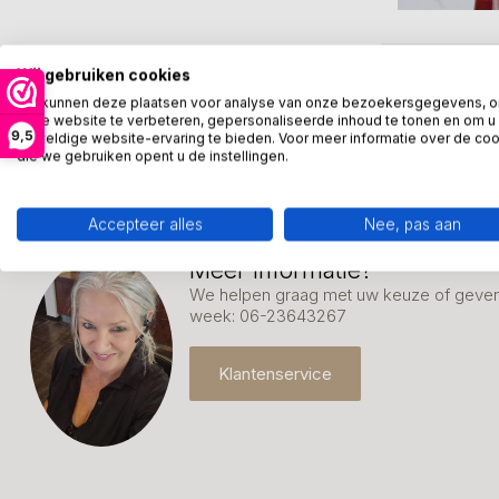
Wij gebruiken cookies
We kunnen deze plaatsen voor analyse van onze bezoekersgegevens, 
onze website te verbeteren, gepersonaliseerde inhoud te tonen en om u
9,5
geweldige website-ervaring te bieden. Voor meer informatie over de co
die we gebruiken opent u de instellingen.
Accepteer alles
Nee, pas aan
Meer informatie?
We helpen graag met uw keuze of geven 
week: 06-23643267
Klantenservice