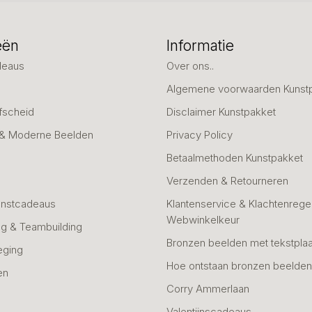
eën
Informatie
deaus
Over ons..
Algemene voorwaarden Kunst
fscheid
Disclaimer Kunstpakket
 & Moderne Beelden
Privacy Policy
Betaalmethoden Kunstpakket
Verzenden & Retourneren
unstcadeaus
Klantenservice & Klachtenregel
Webwinkelkeur
g & Teambuilding
Bronzen beelden met tekstplaa
eging
Hoe ontstaan bronzen beelde
en
Corry Ammerlaan
n
Valentijnscadeaus