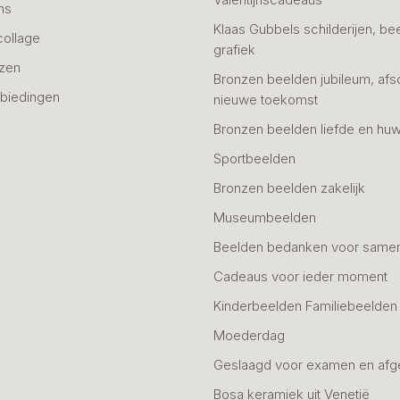
ns
Klaas Gubbels schilderijen, be
collage
grafiek
azen
Bronzen beelden jubileum, afs
biedingen
nieuwe toekomst
Bronzen beelden liefde en huw
Sportbeelden
Bronzen beelden zakelijk
Museumbeelden
Beelden bedanken voor same
Cadeaus voor ieder moment
Kinderbeelden Familiebeelden
Moederdag
Geslaagd voor examen en afg
Bosa keramiek uit Venetië