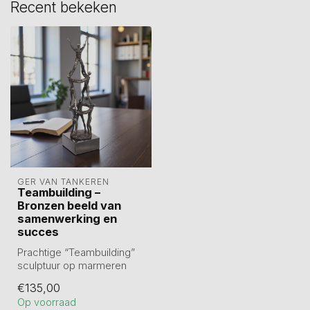
Recent bekeken
GER VAN TANKEREN
Teambuilding –
Bronzen beeld van
samenwerking en
succes
Prachtige “Teambuilding”
sculptuur op marmeren
sokkel, gemaakt van
€135,00
tinlegering e...
Op voorraad