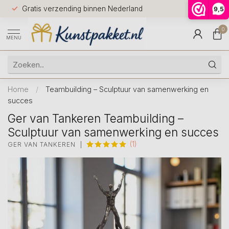
Voor 12.0
Gratis verzending binnen Nederland
9,5
9.5
huis
0
MENU
Home
/
Teambuilding – Sculptuur van samenwerking en
succes
Ger van Tankeren Teambuilding –
Sculptuur van samenwerking en succes
(1)
GER VAN TANKEREN