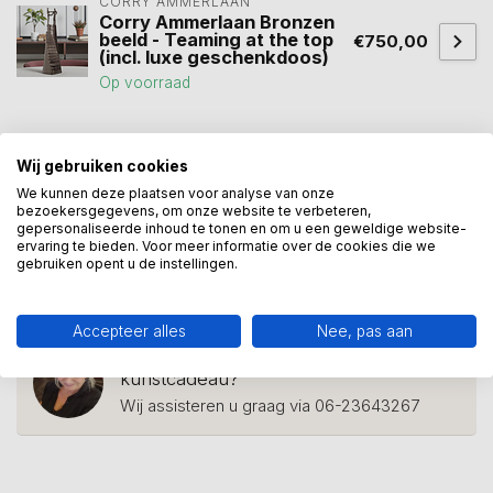
CORRY AMMERLAAN
Corry Ammerlaan Bronzen
beeld - Teaming at the top
€750,00
(incl. luxe geschenkdoos)
Op voorraad
beeld communicatie
(9)
beeld team
(11)
Wij gebruiken cookies
We kunnen deze plaatsen voor analyse van onze
Beeld teamspirit
(7)
cadeau team
(5)
bezoekersgegevens, om onze website te verbeteren,
gepersonaliseerde inhoud te tonen en om u een geweldige website-
samenwerking
(20)
succes
(13)
team
(20)
ervaring te bieden. Voor meer informatie over de cookies die we
gebruiken opent u de instellingen.
teambuilding
(6)
topprestatie
(10)
Accepteer alles
Nee, pas aan
Heeft u een vraag over dit
kunstcadeau?
Wij assisteren u graag via 06-23643267