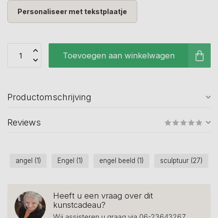
Personaliseer met tekstplaatje
Toevoegen aan winkelwagen
Productomschrijving
Reviews
angel
(1)
Engel
(1)
engel beeld
(1)
sculptuur
(27)
Heeft u een vraag over dit
kunstcadeau?
Wij assisteren u graag via 06-23643267