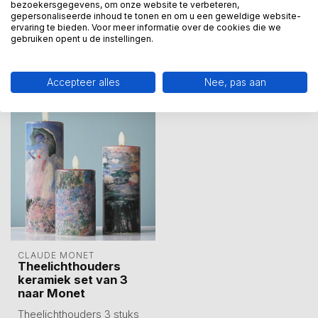
bezoekersgegevens, om onze website te verbeteren,
Wij assisteren u graag via 06-23643267
gepersonaliseerde inhoud te tonen en om u een geweldige website-
ervaring te bieden. Voor meer informatie over de cookies die we
gebruiken opent u de instellingen.
Recent bekeken
Accepteer alles
Nee, pas aan
CLAUDE MONET
Theelichthouders
keramiek set van 3
naar Monet
Theelichthouders 3 stuks