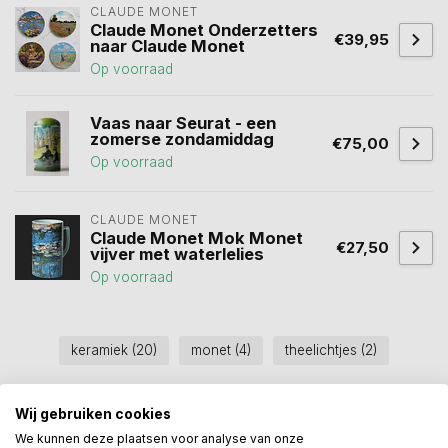
CLAUDE MONET
Claude Monet Onderzetters
€39,95
naar Claude Monet
Op voorraad
Vaas naar Seurat - een
zomerse zondamiddag
€75,00
Op voorraad
CLAUDE MONET
Claude Monet Mok Monet
€27,50
vijver met waterlelies
Op voorraad
keramiek
(20)
monet
(4)
theelichtjes
(2)
Wij gebruiken cookies
Heeft u een vraag over dit
We kunnen deze plaatsen voor analyse van onze
kunstcadeau?