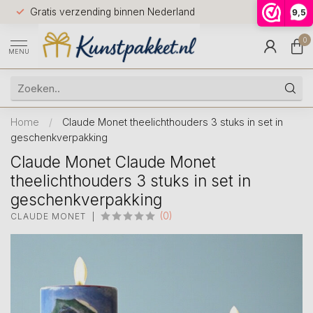
Voor 12.0
Gratis verzending binnen Nederland
9,5
9.5
huis
0
MENU
Home
/
Claude Monet theelichthouders 3 stuks in set in
geschenkverpakking
Claude Monet Claude Monet
theelichthouders 3 stuks in set in
geschenkverpakking
(0)
CLAUDE MONET