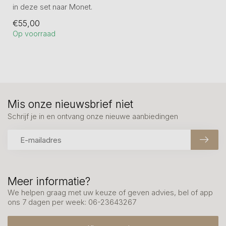
in deze set naar Monet.
Hoogte per stuk 14,5 cm, 11
€55,00
en ...
Op voorraad
Mis onze nieuwsbrief niet
Schrijf je in en ontvang onze nieuwe aanbiedingen
Meer informatie?
We helpen graag met uw keuze of geven advies, bel of app
ons 7 dagen per week: 06-23643267