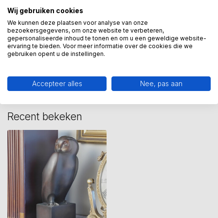
Wij gebruiken cookies
museumcollectie
(80)
uil
(8)
We kunnen deze plaatsen voor analyse van onze
bezoekersgegevens, om onze website te verbeteren,
gepersonaliseerde inhoud te tonen en om u een geweldige website-
ervaring te bieden. Voor meer informatie over de cookies die we
Heeft u een vraag over dit
gebruiken opent u de instellingen.
kunstcadeau?
Wij assisteren u graag via 06-23643267
Accepteer alles
Nee, pas aan
Recent bekeken