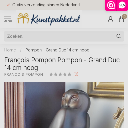
Voor 12.0
Gratis verzending binnen Nederland
9,5
9.5
huis
0
MENU
Home
/
Pompon - Grand Duc 14 cm hoog
François Pompon Pompon - Grand Duc
14 cm hoog
(0)
FRANÇOIS POMPON