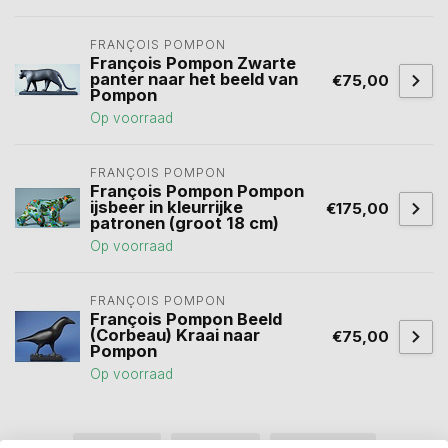
FRANÇOIS POMPON
François Pompon Zwarte
panter naar het beeld van
€75,00
Pompon
Op voorraad
FRANÇOIS POMPON
François Pompon Pompon
ijsbeer in kleurrijke
€175,00
patronen (groot 18 cm)
Op voorraad
FRANÇOIS POMPON
François Pompon Beeld
(Corbeau) Kraai naar
€75,00
Pompon
Op voorraad
beeld
(36)
dieren
(12)
grand duc
(1)