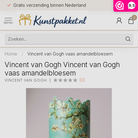
Voor 12.0
Gratis verzending binnen Nederland
9,5
9.5
huis
0
MENU
Home
/
Vincent van Gogh vaas amandelbloesem
Vincent van Gogh Vincent van Gogh
vaas amandelbloesem
(0)
VINCENT VAN GOGH