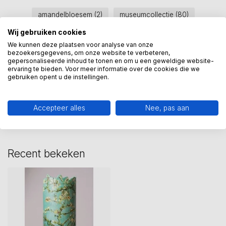
amandelbloesem
(2)
museumcollectie
(80)
Wij gebruiken cookies
porcelein
(1)
vaas
(24)
van gogh
(12)
We kunnen deze plaatsen voor analyse van onze
vincent
(11)
Vincent van gogh
(13)
bezoekersgegevens, om onze website te verbeteren,
gepersonaliseerde inhoud te tonen en om u een geweldige website-
ervaring te bieden. Voor meer informatie over de cookies die we
gebruiken opent u de instellingen.
Heeft u een vraag over dit
kunstcadeau?
Wij assisteren u graag via 06-23643267
Accepteer alles
Nee, pas aan
Recent bekeken