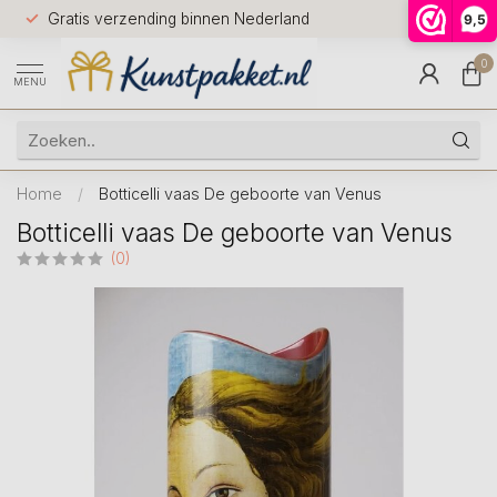
Voor 12.0
Gratis verzending binnen Nederland
9,5
9.5
huis
0
MENU
Home
/
Botticelli vaas De geboorte van Venus
Botticelli vaas De geboorte van Venus
(0)