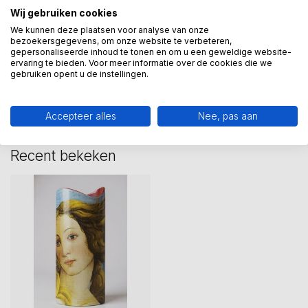
Wij gebruiken cookies
venus
(1)
We kunnen deze plaatsen voor analyse van onze
bezoekersgegevens, om onze website te verbeteren,
gepersonaliseerde inhoud te tonen en om u een geweldige website-
Heeft u een vraag over dit
ervaring te bieden. Voor meer informatie over de cookies die we
gebruiken opent u de instellingen.
kunstcadeau?
Wij assisteren u graag via 06-23643267
Accepteer alles
Nee, pas aan
Recent bekeken