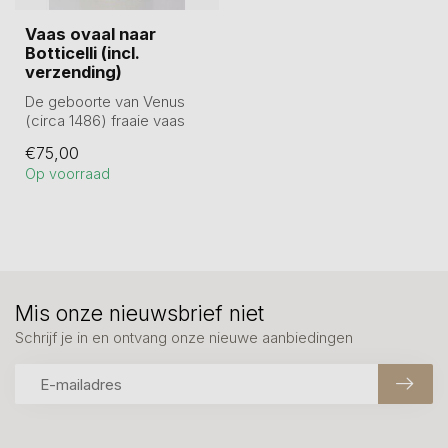
Vaas ovaal naar
Botticelli (incl.
verzending)
De geboorte van Venus
(circa 1486) fraaie vaas
van circa 23,5 cm hoog en
€75,00
10 cm d...
Op voorraad
Mis onze nieuwsbrief niet
Schrijf je in en ontvang onze nieuwe aanbiedingen