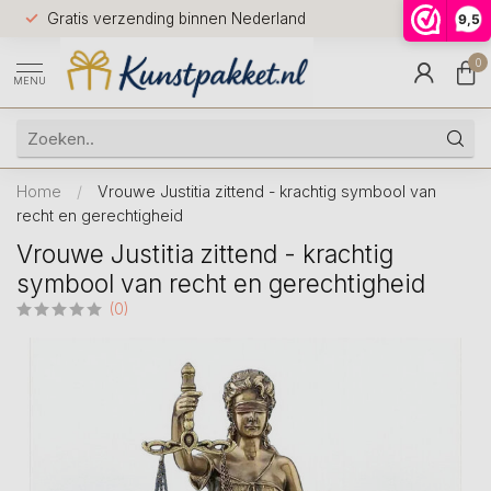
Voor 12.0
Gratis verzending binnen Nederland
9,5
9.5
huis
0
MENU
Home
/
Vrouwe Justitia zittend - krachtig symbool van
recht en gerechtigheid
Vrouwe Justitia zittend - krachtig
symbool van recht en gerechtigheid
(0)