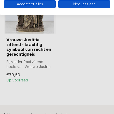
Accepteer alles
Nee, pas aan
Vrouwe Justitia
zittend - krachtig
symbool van recht en
gerechtigheid
Bijzonder fraai zittend
beeld van Vrouwe Justitia
(17,5 cm) van hoogwaardig
€79,50
kuns...
Op voorraad