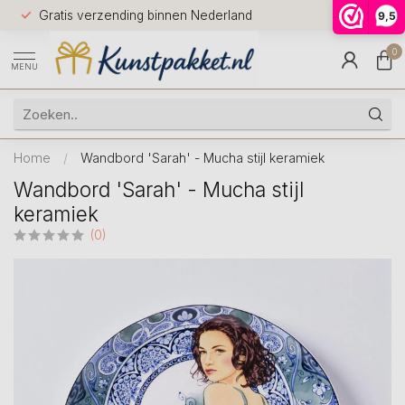
Voor 12.0
Gratis verzending binnen Nederland
9,5
9.5
huis
0
MENU
Home
/
Wandbord 'Sarah' - Mucha stijl keramiek
Wandbord 'Sarah' - Mucha stijl
keramiek
(0)