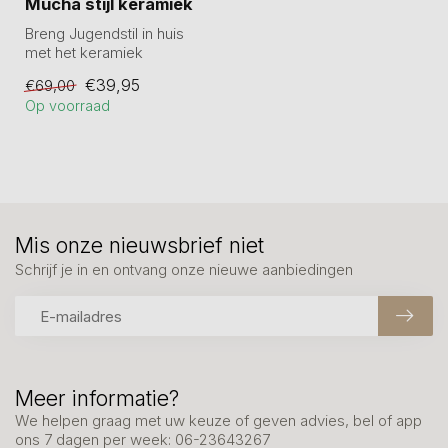
Mucha stijl keramiek
Breng Jugendstil in huis
met het keramiek
wandbord Sarah (26 cm)
€39,95
€69,00
in iconische Mu...
Op voorraad
Mis onze nieuwsbrief niet
Schrijf je in en ontvang onze nieuwe aanbiedingen
Meer informatie?
We helpen graag met uw keuze of geven advies, bel of app
ons 7 dagen per week: 06-23643267