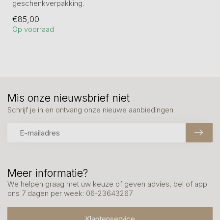
geschenkverpakking.
Beeld is van kunsthars en
€85,00
19 cm h...
Op voorraad
Mis onze nieuwsbrief niet
Schrijf je in en ontvang onze nieuwe aanbiedingen
Meer informatie?
We helpen graag met uw keuze of geven advies, bel of app
ons 7 dagen per week: 06-23643267
Klantenservice