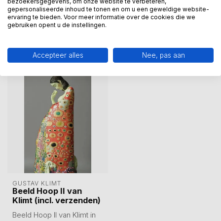
bezoekersgegevens, om onze website te verbeteren,
kunstcadeau?
gepersonaliseerde inhoud te tonen en om u een geweldige website-
Wij assisteren u graag via 06-23643267
ervaring te bieden. Voor meer informatie over de cookies die we
gebruiken opent u de instellingen.
Accepteer alles
Nee, pas aan
Recent bekeken
GUSTAV KLIMT
Beeld Hoop II van
Klimt (incl. verzenden)
Beeld Hoop II van Klimt in