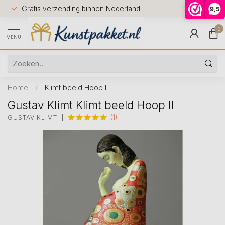
Voor 12.0
Gratis verzending binnen Nederland
9,5
9.5
huis
0
MENU
Home
/
Klimt beeld Hoop II
Gustav Klimt Klimt beeld Hoop II
(1)
GUSTAV KLIMT