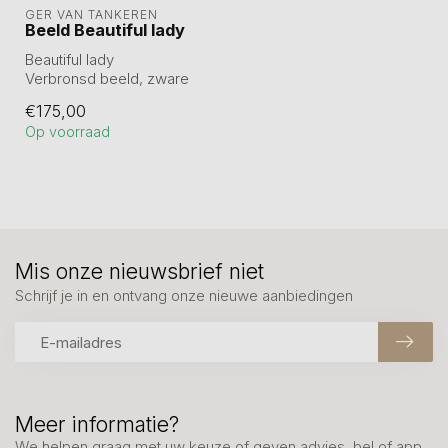
GER VAN TANKEREN
Beeld Beautiful lady
Beautiful lady
Verbronsd beeld, zware
kwaliteit.
€175,00
Hoogte 31 cm
Op voorraad
Mis onze nieuwsbrief niet
Schrijf je in en ontvang onze nieuwe aanbiedingen
Meer informatie?
We helpen graag met uw keuze of geven advies, bel of app