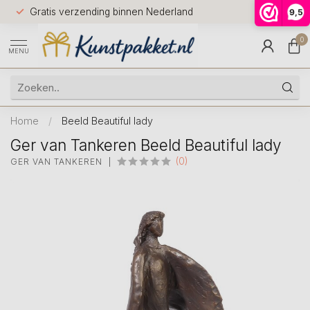
Voor 12.0
Gratis verzending binnen Nederland
9,5
9.5
huis
0
MENU
Home
/
Beeld Beautiful lady
Ger van Tankeren Beeld Beautiful lady
(0)
GER VAN TANKEREN