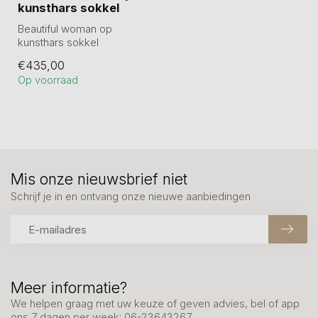
kunsthars sokkel
Beautiful woman op
kunsthars sokkel
Kunstzinnig Scculptuur
€435,00
brons.
Op voorraad
Artikelnummer...
Mis onze nieuwsbrief niet
Schrijf je in en ontvang onze nieuwe aanbiedingen
Meer informatie?
We helpen graag met uw keuze of geven advies, bel of app
ons 7 dagen per week: 06-23643267