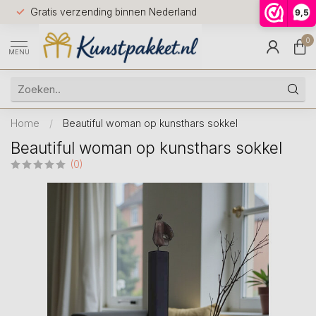
Voor 12.0
Gratis verzending binnen Nederland
9,5
9.5
huis
0
MENU
Home
/
Beautiful woman op kunsthars sokkel
Beautiful woman op kunsthars sokkel
(0)