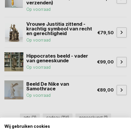
verzenden)
Op voorraad
Vrouwe Justitia zittend -
krachtig symbool van recht
€79,50
en gerechtigheid
Op voorraad
Hippocrates beeld - vader
van geneeskunde
€99,00
Op voorraad
Beeld De Nike van
Samothrace
€89,00
Op voorraad
arts
(2)
cadeau
(114)
geneeskunst
(1)
Wij gebruiken cookies
geschenk
(18)
gezondheid
(1)
studie
(1)