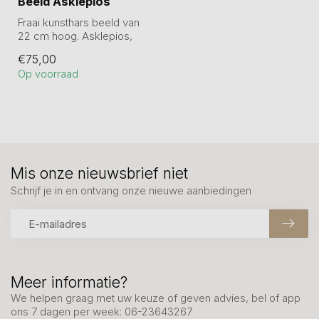
Beeld Asklepios
Fraai kunsthars beeld van
22 cm hoog. Asklepios,
zoon van Apollon en
€75,00
Cronis, en ...
Op voorraad
Mis onze nieuwsbrief niet
Schrijf je in en ontvang onze nieuwe aanbiedingen
Meer informatie?
We helpen graag met uw keuze of geven advies, bel of app
ons 7 dagen per week: 06-23643267