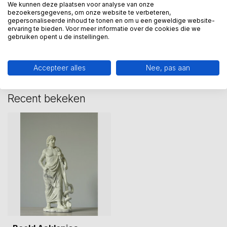
We kunnen deze plaatsen voor analyse van onze
bezoekersgegevens, om onze website te verbeteren,
gepersonaliseerde inhoud te tonen en om u een geweldige website-
ervaring te bieden. Voor meer informatie over de cookies die we
Heeft u een vraag over dit
gebruiken opent u de instellingen.
kunstcadeau?
Wij assisteren u graag via 06-23643267
Accepteer alles
Nee, pas aan
Recent bekeken