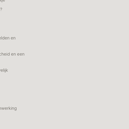
n?
elden en
cheid en een
elijk
nwerking