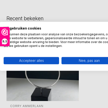
Recent bekeken
Wij gebruiken cookies
We kunnen deze plaatsen voor analyse van onze bezoekersgegevens, 
onze website te verbeteren, gepersonaliseerde inhoud te tonen en om u
9,5
geweldige website-ervaring te bieden. Voor meer informatie over de co
die we gebruiken opent u de instellingen.
Accepteer alles
Nee, pas aan
CORRY AMMERLAAN