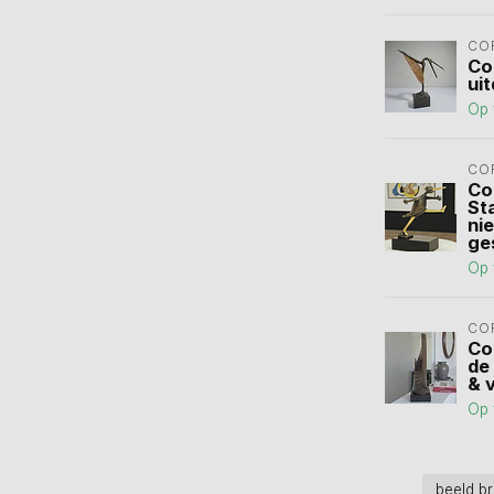
CO
Co
ui
Op 
CO
Co
St
nie
ge
Op 
CO
Co
de
& 
Op 
beeld b