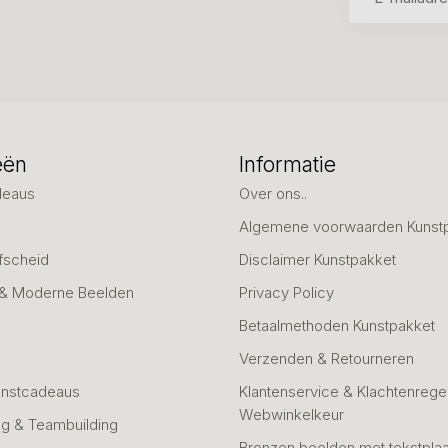
eën
Informatie
deaus
Over ons..
Algemene voorwaarden Kunst
fscheid
Disclaimer Kunstpakket
 & Moderne Beelden
Privacy Policy
Betaalmethoden Kunstpakket
Verzenden & Retourneren
unstcadeaus
Klantenservice & Klachtenregel
Webwinkelkeur
g & Teambuilding
Bronzen beelden met tekstplaa