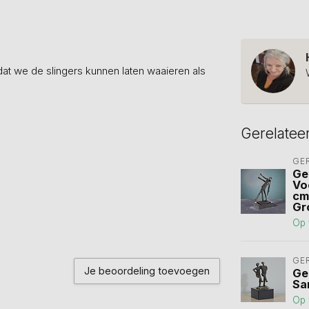
dat we de slingers kunnen laten waaieren als
Gerelatee
GE
Ge
Vo
cm
Gr
Op 
GE
Je beoordeling toevoegen
Ge
Sa
Op 