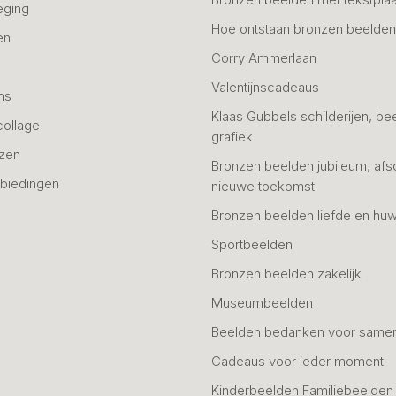
eging
Hoe ontstaan bronzen beelde
en
Corry Ammerlaan
n
Valentijnscadeaus
ns
Klaas Gubbels schilderijen, be
collage
grafiek
azen
Bronzen beelden jubileum, afs
biedingen
nieuwe toekomst
Bronzen beelden liefde en huw
Sportbeelden
Bronzen beelden zakelijk
Museumbeelden
Beelden bedanken voor same
Cadeaus voor ieder moment
Kinderbeelden Familiebeelden