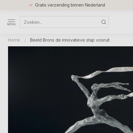
Gratis verzending binnen Nederland
MENU
Home
/
Beeld Brons de innovatieve stap vooruit