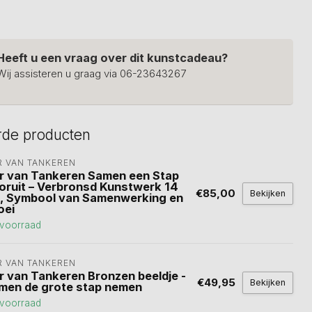
Heeft u een vraag over dit kunstcadeau?
Wij assisteren u graag via 06-23643267
rde producten
R VAN TANKEREN
r van Tankeren Samen een Stap
oruit – Verbronsd Kunstwerk 14
€85,00
Bekijken
, Symbool van Samenwerking en
oei
voorraad
R VAN TANKEREN
r van Tankeren Bronzen beeldje -
€49,95
Bekijken
men de grote stap nemen
voorraad