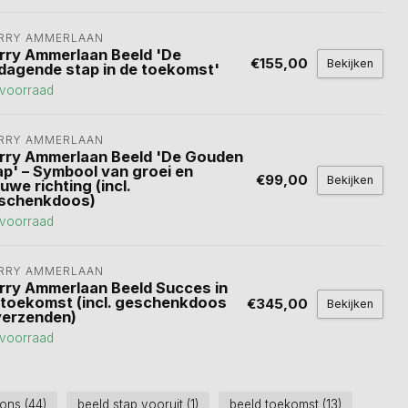
RRY AMMERLAAN
rry Ammerlaan Beeld 'De
€155,00
Bekijken
tdagende stap in de toekomst'
voorraad
RRY AMMERLAAN
rry Ammerlaan Beeld 'De Gouden
ap' – Symbool van groei en
€99,00
Bekijken
uwe richting (incl.
schenkdoos)
voorraad
RRY AMMERLAAN
rry Ammerlaan Beeld Succes in
 toekomst (incl. geschenkdoos
€345,00
Bekijken
verzenden)
voorraad
rons
(44)
beeld stap vooruit
(1)
beeld toekomst
(13)