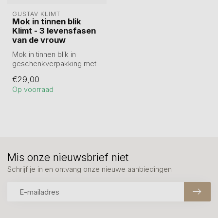
GUSTAV KLIMT
Mok in tinnen blik
Klimt - 3 levensfasen
van de vrouw
Mok in tinnen blik in
geschenkverpakking met
de 3 levensfasen van de
€29,00
vrouw. Bli...
Op voorraad
Mis onze nieuwsbrief niet
Schrijf je in en ontvang onze nieuwe aanbiedingen