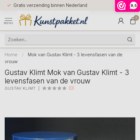
Voor 12.0
Gratis verzending binnen Nederland
9,5
9.5
huis
0
MENU
Home
/
Mok van Gustav Klimt - 3 levensfasen van de
vrouw
Gustav Klimt Mok van Gustav Klimt - 3
levensfasen van de vrouw
(0)
GUSTAV KLIMT