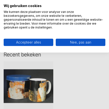
gustav klimt
(15)
klimt
(12)
Wij gebruiken cookies
We kunnen deze plaatsen voor analyse van onze
bezoekersgegevens, om onze website te verbeteren,
gepersonaliseerde inhoud te tonen en om u een geweldige website-
Heeft u een vraag over dit
ervaring te bieden. Voor meer informatie over de cookies die we
kunstcadeau?
gebruiken opent u de instellingen.
Wij assisteren u graag via 06-23643267
Accepteer alles
Nee, pas aan
Recent bekeken