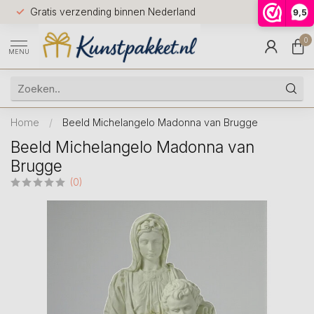
Voor 12.0
Gratis verzending binnen Nederland
9,5
9.5
huis
0
MENU
Home
/
Beeld Michelangelo Madonna van Brugge
Beeld Michelangelo Madonna van
Brugge
(0)