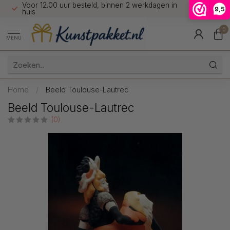
Voor 12.00 uur besteld, binnen 2 werkdagen in
7 dagen 
9,5
9.5
huis
0
MENU
Home
/
Beeld Toulouse-Lautrec
Beeld Toulouse-Lautrec
(0)