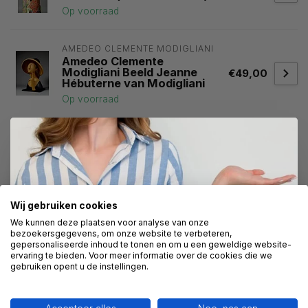
Op voorraad
AMEDEO CLEMENTE MODIGLIANI 
Amedeo Clemente
Modigliani Beeld Jeanne
€49,00
Hébuterne van Modigliani
Op voorraad
Heeft u een vraag over dit
kunstcadeau?
Wij assisteren u graag via 06-23643267
Wij gebruiken cookies
Direct 10% korting op je bestelling
We kunnen deze plaatsen voor analyse van onze
bezoekersgegevens, om onze website te verbeteren,
Recent bekeken
gepersonaliseerde inhoud te tonen en om u een geweldige website-
Schrijf je in voor onze nieuwsbrief om op de hoogte te
ervaring te bieden. Voor meer informatie over de cookies die we
blijven over onze nieuwe producten, en ontvang 10%
gebruiken opent u de instellingen.
korting op je aankoop! 😀