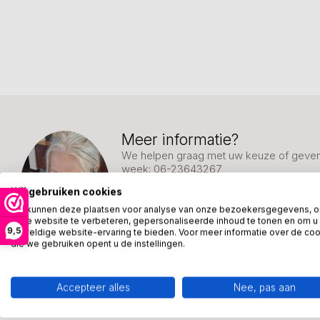
Meer informatie?
We helpen graag met uw keuze of geven 
week: 06-23643267
Wij gebruiken cookies
Klantenservice
We kunnen deze plaatsen voor analyse van onze bezoekersgegevens, 
onze website te verbeteren, gepersonaliseerde inhoud te tonen en om u
9,5
geweldige website-ervaring te bieden. Voor meer informatie over de co
die we gebruiken opent u de instellingen.
Accepteer alles
Nee, pas aan