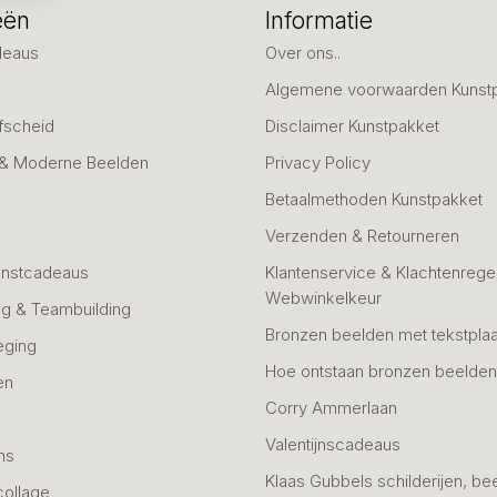
eën
Informatie
deaus
Over ons..
Algemene voorwaarden Kunst
fscheid
Disclaimer Kunstpakket
 & Moderne Beelden
Privacy Policy
Betaalmethoden Kunstpakket
Verzenden & Retourneren
unstcadeaus
Klantenservice & Klachtenregel
Webwinkelkeur
g & Teambuilding
Bronzen beelden met tekstplaa
eging
Hoe ontstaan bronzen beelde
en
Corry Ammerlaan
n
Valentijnscadeaus
ns
Klaas Gubbels schilderijen, be
collage