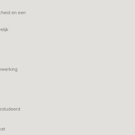
cheid en een
elijk
nwerking
estudeerd
ket