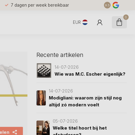
7 dagen per week bereikbaar
9.5
0
EUR
Recente artikelen
14-07-2026
Wie was M.C. Escher eigenlijk?
14-07-2026
Modigliani: waarom zijn stijl nog
altijd zó modern voelt
05-07-2026
Welke titel hoort bij het
elen
afstuderen?