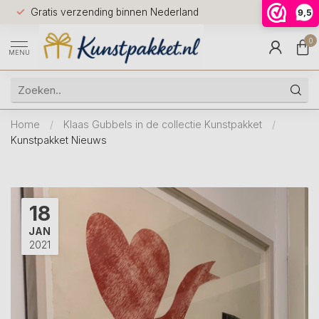
Voor 12.0
Gratis verzending binnen Nederland
9,5
9.5
huis
0
MENU
Home
/
Klaas Gubbels in de collectie Kunstpakket
/
Kunstpakket Nieuws
18
JAN
2021