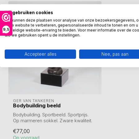
Wij gebruiken cookies
We kunnen deze plaatsen voor analyse van onze bezoekersgegevens, 
onze website te verbeteren, gepersonaliseerde inhoud te tonen en om u
9,5
geweldige website-ervaring te bieden. Voor meer informatie over de co
die we gebruiken opent u de instellingen.
Accepteer alles
Nee, pas aan
GER VAN TANKEREN
Bodybuilding beeld
Bodybuilding. Sportbeeld. Sportprijs.
Op marmeren sokkel. Zware kwaliteit.
€77,00
H...
Op voorraad