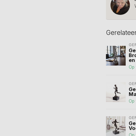
Gerelatee
GE
Ge
Br
en
Op 
GE
Ge
Ma
Op 
GE
Ge
Voe
Op 