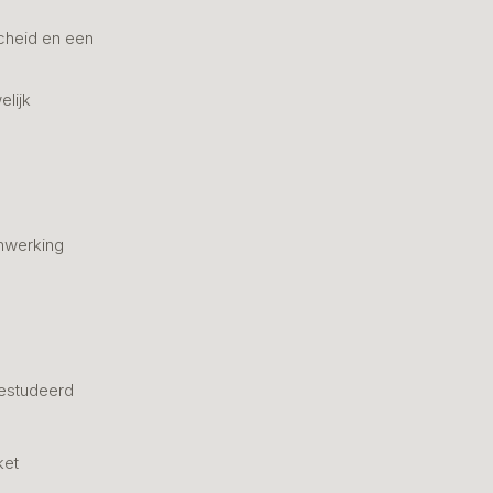
cheid en een
elijk
nwerking
estudeerd
ket