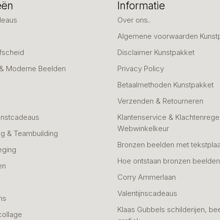
eën
Informatie
deaus
Over ons..
Algemene voorwaarden Kunst
fscheid
Disclaimer Kunstpakket
 & Moderne Beelden
Privacy Policy
Betaalmethoden Kunstpakket
Verzenden & Retourneren
unstcadeaus
Klantenservice & Klachtenregel
Webwinkelkeur
g & Teambuilding
Bronzen beelden met tekstplaa
eging
Hoe ontstaan bronzen beelde
en
Corry Ammerlaan
n
Valentijnscadeaus
ns
Klaas Gubbels schilderijen, be
collage