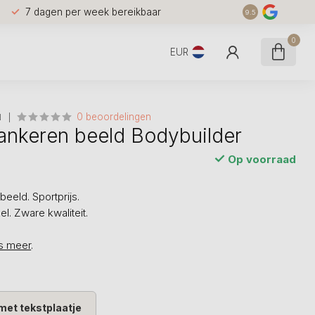
7 dagen per week bereikbaar
9.5
0
EUR
0 beoordelingen
N
ankeren beeld Bodybuilder
Op voorraad
beeld. Sportprijs.
. Zware kwaliteit.
s meer
.
met tekstplaatje