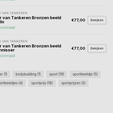
R VAN TANKEREN
r van Tankeren Bronzen beeld
€77,00
Bekijken
do
voorraad
R VAN TANKEREN
r van Tankeren Bronzen beeld
€77,00
Bekijken
nnisser
voorraad
der
(1)
bodybuilding
(1)
sport
(19)
sportbeeldje
(5)
ortbeeldjes
(4)
sportprijs
(18)
sportprijzen
(5)