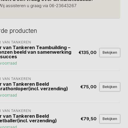
Wij assisteren u graag via 06-23643267
rde producten
R VAN TANKEREN
r van Tankeren Teambuilding –
onzen beeld van samenwerking
€135,00
Bekijken
 succes
voorraad
R VAN TANKEREN
r van Tankeren Beeld
€75,00
Bekijken
rathonloper(incl. verzending)
voorraad
R VAN TANKEREN
r van Tankeren Beeld
€79,50
Bekijken
tballer(incl. verzending)
voorraad