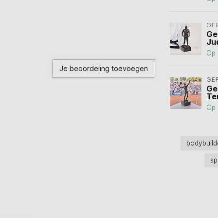
GE
Ge
Ju
Op 
Je beoordeling toevoegen
GE
Ge
Te
Op 
bodybuil
sp