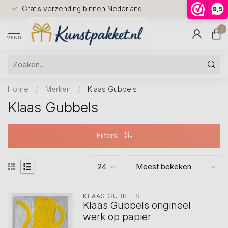
Voor 12.0
Gratis verzending binnen Nederland
9,5
9.5
huis
0
MENU
Home
/
Merken
/
Klaas Gubbels
Klaas Gubbels
Filters
KLAAS GUBBELS
Klaas Gubbels origineel
werk op papier