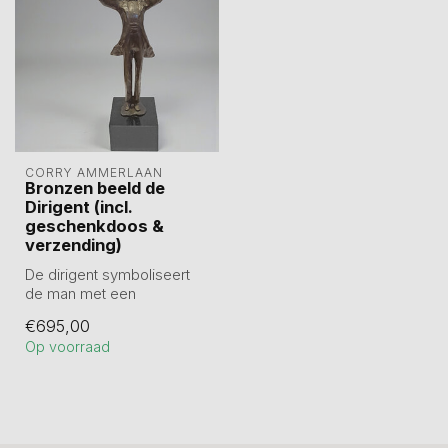
CORRY AMMERLAAN
Bronzen beeld de
Dirigent (incl.
geschenkdoos &
verzending)
De dirigent symboliseert
de man met een
daadwerkelijke inbreng in
€695,00
de organisatie...
Op voorraad