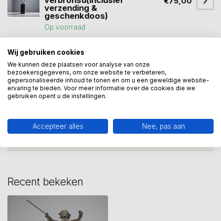
verbronsd(inclusief
€75,00
verzending &
geschenkdoos)
Op voorraad
Wij gebruiken cookies
beeld de dirigent
(1)
Bronzen beeld
(61)
We kunnen deze plaatsen voor analyse van onze
bezoekersgegevens, om onze website te verbeteren,
gepersonaliseerde inhoud te tonen en om u een geweldige website-
zakelijkgeschenk
(8)
ervaring te bieden. Voor meer informatie over de cookies die we
gebruiken opent u de instellingen.
Heeft u een vraag over dit
kunstcadeau?
Accepteer alles
Nee, pas aan
Wij assisteren u graag via 06-23643267
Recent bekeken