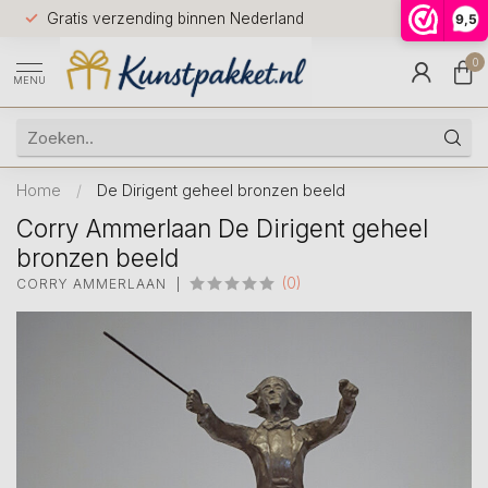
Voor 12.0
Gratis verzending binnen Nederland
9,5
9.5
huis
0
MENU
Home
/
De Dirigent geheel bronzen beeld
Corry Ammerlaan De Dirigent geheel
bronzen beeld
(0)
CORRY AMMERLAAN