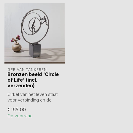
GER VAN TANKEREN
Bronzen beeld 'Circle
of Life' (incl.
verzenden)
Cirkel van het leven staat
voor verbinding en de
voortdurende beweging
€165,00
van het l...
Op voorraad