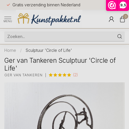
Voor 12.0
Gratis verzending binnen Nederland
9,5
9.5
huis
0
MENU
Home
/
Sculptuur 'Circle of Life'
Ger van Tankeren Sculptuur 'Circle of
Life'
(2)
GER VAN TANKEREN