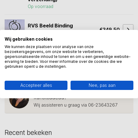
Op voorraad
RVS Beeld Binding
€349,50
Op voorraad
Wij gebruiken cookies
We kunnen deze plaatsen voor analyse van onze
bezoekersgegevens, om onze website te verbeteren,
gepersonaliseerde inhoud te tonen en om u een geweldige website-
cadeau met betekenis
(5)
cirkel van het leven
(1)
ervaring te bieden. Voor meer informatie over de cookies die we
gebruiken opent u de instellingen.
verbinding en groei
(1)
Accepteer alles
Nee, pas aan
Heeft u een vraag over dit
kunstcadeau?
Wij assisteren u graag via 06-23643267
Recent bekeken