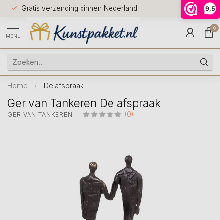
Voor 12.0
Gratis verzending binnen Nederland
9,5
9.5
huis
0
MENU
Home
/
De afspraak
Ger van Tankeren De afspraak
(0)
GER VAN TANKEREN