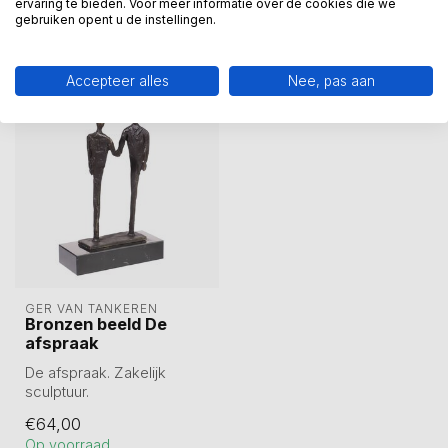
ervaring te bieden. Voor meer informatie over de cookies die we
gebruiken opent u de instellingen.
Recent bekeken
Accepteer alles
Nee, pas aan
GER VAN TANKEREN
Bronzen beeld De
afspraak
De afspraak. Zakelijk
sculptuur.
Sculptuur van tin legering
€64,00
en daarna verbronsd...
Op voorraad