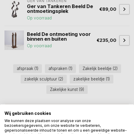
GER VAN TANKEREN
Ger van Tankeren Beeld De
€89,00
ontmoetingsplek
Op voorraad
Beeld De ontmoeting voor
binnen en buiten
€235,00
Op voorraad
afspraak
(1)
afspraken
(1)
Zakelijk beeldje
(2)
zakelijk sculptuur
(2)
zakelijke beeldje
(1)
Zakelijke kunst
(9)
Heeft u een vraag over dit
Wij gebruiken cookies
kunstcadeau?
We kunnen deze plaatsen voor analyse van onze
Wij assisteren u graag via 06-23643267
bezoekersgegevens, om onze website te verbeteren,
gepersonaliseerde inhoud te tonen en om u een geweldige website-