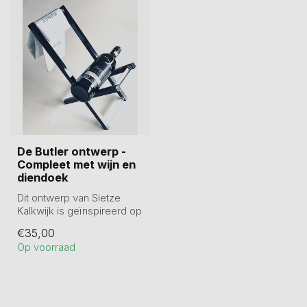
De Butler ontwerp -
Compleet met wijn en
diendoek
Dit ontwerp van Sietze
Kalkwijk is geïnspireerd op
de Butler met de witte
€35,00
diendo...
Op voorraad