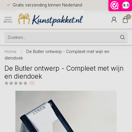
Voor 12.0
Gratis verzending binnen Nederland
9,5
9.5
huis
0
MENU
Home
/
De Butler ontwerp - Compleet met wijn en
diendoek
De Butler ontwerp - Compleet met wijn
en diendoek
(0)