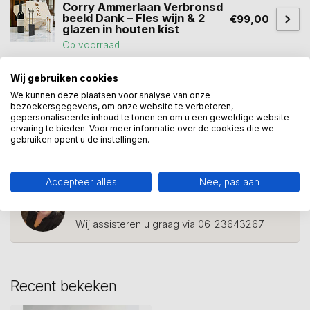
Corry Ammerlaan Verbronsd
beeld Dank – Fles wijn & 2
€99,00
glazen in houten kist
Op voorraad
Wij gebruiken cookies
We kunnen deze plaatsen voor analyse van onze
cadeau
(114)
eindejaarsgeschenk
(11)
bezoekersgegevens, om onze website te verbeteren,
gepersonaliseerde inhoud te tonen en om u een geweldige website-
relatiegeschenk
(40)
wijn
(12)
wijnliefhebbers
(2)
ervaring te bieden. Voor meer informatie over de cookies die we
gebruiken opent u de instellingen.
wijnrek
(1)
Accepteer alles
Nee, pas aan
Heeft u een vraag over dit
kunstcadeau?
Wij assisteren u graag via 06-23643267
Recent bekeken