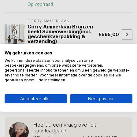
Op voorraad
CORRY AMMERLAAN
Corry Ammerlaan Bronzen
beeld Samenwerking(incl.
€595,00
geschenkverpakking &
verzending)
Op voorraad
Wij gebruiken cookies
We kunnen deze plaatsen voor analyse van onze
bezoekersgegevens, om onze website te verbeteren,
gepersonaliseerde inhoud te tonen en om u een geweldige website-
Beeld succes
(10)
Beeld teamspirit
(7)
ervaring te bieden. Voor meer informatie over de cookies die we
gebruiken opent u de instellingen.
cadeau team
(5)
hand
(5)
Handen
(3)
handen ineen slaan
(1)
kracht
(3)
relatie
(10)
Accepteer alles
Nee, pas aan
teamuitje
(3)
zakelijke relatie
(3)
Heeft u een vraag over dit
kunstcadeau?