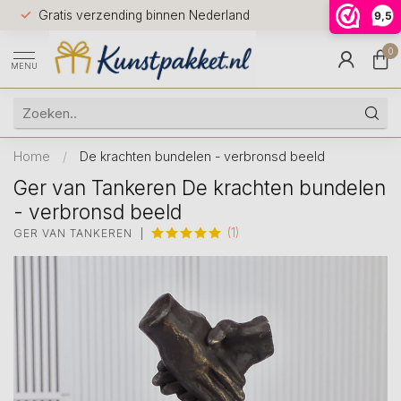
Voor 12.0
Gratis verzending binnen Nederland
9,5
9.5
huis
0
MENU
Home
/
De krachten bundelen - verbronsd beeld
Ger van Tankeren De krachten bundelen
- verbronsd beeld
(1)
GER VAN TANKEREN