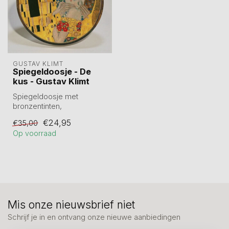
GUSTAV KLIMT
Spiegeldoosje - De
kus - Gustav Klimt
Spiegeldoosje met
bronzentinten,
geïnspireerd op iconische
€24,95
€35,00
schilderij De Kus van...
Op voorraad
Mis onze nieuwsbrief niet
Schrijf je in en ontvang onze nieuwe aanbiedingen