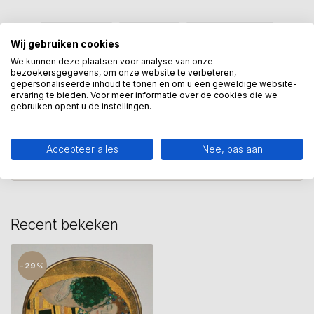
cadeau
(114)
de kus
(3)
gustav klimt
(15)
Wij gebruiken cookies
klimt
(12)
kunst
(10)
museum
(6)
We kunnen deze plaatsen voor analyse van onze
bezoekersgegevens, om onze website te verbeteren,
museumcollectie
(80)
spiegeldoosje
(3)
gepersonaliseerde inhoud te tonen en om u een geweldige website-
ervaring te bieden. Voor meer informatie over de cookies die we
gebruiken opent u de instellingen.
Heeft u een vraag over dit
kunstcadeau?
Accepteer alles
Nee, pas aan
Wij assisteren u graag via 06-23643267
Recent bekeken
-29%