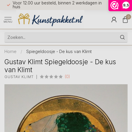
Voor 12.00 uur besteld, binnen 2 werkdagen in
7 dagen 
9,5
9.5
huis
0
MENU
Home
/
Spiegeldoosje - De kus van Klimt
Gustav Klimt Spiegeldoosje - De kus
van Klimt
(0)
GUSTAV KLIMT