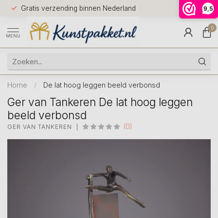
Voor 12.0
Gratis verzending binnen Nederland
9,5
9.5
huis
0
MENU
Home
/
De lat hoog leggen beeld verbonsd
Ger van Tankeren De lat hoog leggen
beeld verbonsd
(0)
GER VAN TANKEREN