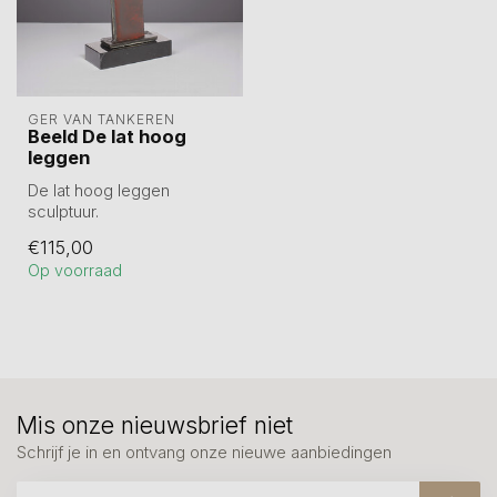
GER VAN TANKEREN
Beeld De lat hoog
leggen
De lat hoog leggen
sculptuur.
Hoogte 20 cm. Tin
€115,00
gegoten en hierna
Op voorraad
verbronsd.
Mis onze nieuwsbrief niet
Schrijf je in en ontvang onze nieuwe aanbiedingen