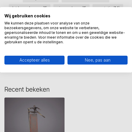
lat hoog leggen
(1)
nieuwe baan
(1)
prestatie
(14)
Wij gebruiken cookies
prestatiebeeld
(1)
werken
(3)
zaak
(1)
We kunnen deze plaatsen voor analyse van onze
bezoekersgegevens, om onze website te verbeteren,
zakelijk sculptuur
(2)
gepersonaliseerde inhoud te tonen en om u een geweldige website-
ervaring te bieden. Voor meer informatie over de cookies die we
gebruiken opent u de instellingen.
Heeft u een vraag over dit
kunstcadeau?
Accepteer alles
Nee, pas aan
Wij assisteren u graag via 06-23643267
Recent bekeken