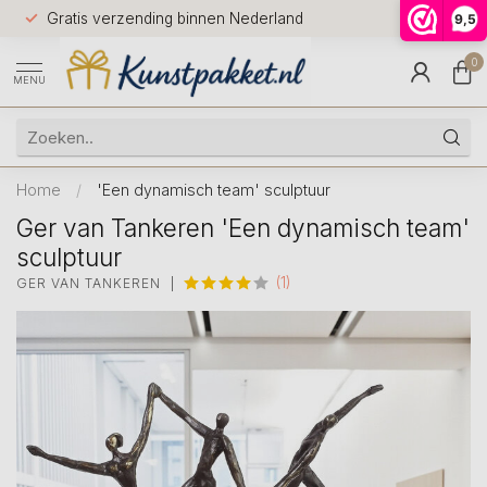
Voor 12.0
Gratis verzending binnen Nederland
9,5
9.5
huis
0
MENU
Home
/
'Een dynamisch team' sculptuur
Ger van Tankeren 'Een dynamisch team'
sculptuur
(1)
GER VAN TANKEREN