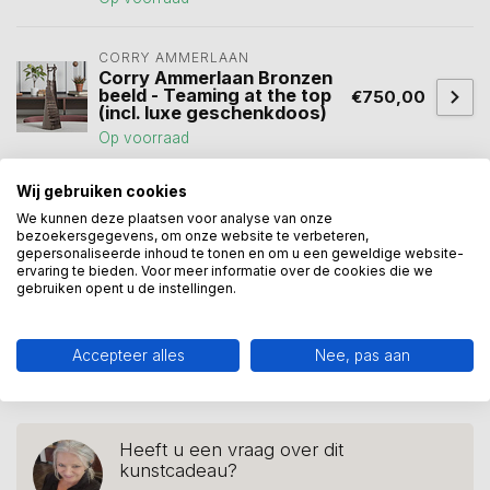
CORRY AMMERLAAN
Corry Ammerlaan Bronzen
beeld - Teaming at the top
€750,00
(incl. luxe geschenkdoos)
Op voorraad
Wij gebruiken cookies
beeld team
(11)
Beeld teamspirit
(7)
We kunnen deze plaatsen voor analyse van onze
bezoekersgegevens, om onze website te verbeteren,
gepersonaliseerde inhoud te tonen en om u een geweldige website-
cadeau medewerkers
(3)
cadeau team
(5)
ervaring te bieden. Voor meer informatie over de cookies die we
gebruiken opent u de instellingen.
samenwerken
(36)
succes vieren
(7)
teambuilding
(6)
teamwork
(10)
Accepteer alles
Nee, pas aan
zakelijk geschenk
(9)
Heeft u een vraag over dit
kunstcadeau?