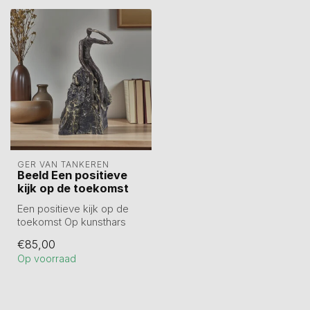
GER VAN TANKEREN
Beeld Een positieve
kijk op de toekomst
Een positieve kijk op de
toekomst Op kunsthars
sokkel.
€85,00
Tekstplaatje? Dan wordt...
Op voorraad