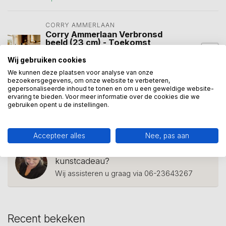
CORRY AMMERLAAN
Corry Ammerlaan Verbronsd
beeld (23 cm) - Toekomst
door samenwerken + wijn en
€99,00
2 glazen in houten
Wij gebruiken cookies
geschenkkist
We kunnen deze plaatsen voor analyse van onze
Op voorraad
bezoekersgegevens, om onze website te verbeteren,
gepersonaliseerde inhoud te tonen en om u een geweldige website-
ervaring te bieden. Voor meer informatie over de cookies die we
gebruiken opent u de instellingen.
beeld jubilaris
(22)
positief
(4)
positieve kijk
(1)
Accepteer alles
Nee, pas aan
Heeft u een vraag over dit
kunstcadeau?
Wij assisteren u graag via 06-23643267
Recent bekeken