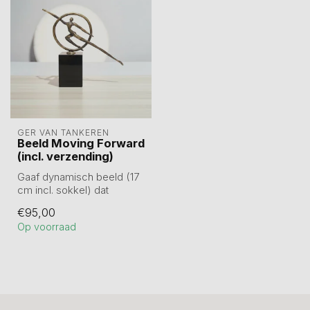
GER VAN TANKEREN
Beeld Moving Forward
(incl. verzending)
Gaaf dynamisch beeld (17
cm incl. sokkel) dat
uitnodigt om de blik op de
€95,00
toekom...
Op voorraad