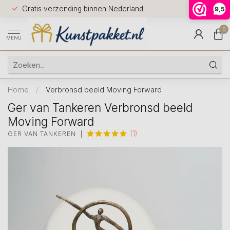
Voor 12.0
Gratis verzending binnen Nederland
9,5
9.5
huis
0
MENU
Home
/
Verbronsd beeld Moving Forward
Ger van Tankeren Verbronsd beeld
Moving Forward
(1)
GER VAN TANKEREN