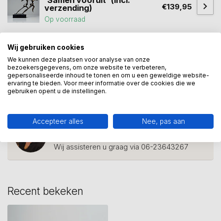
'Samen vooruit' (incl.
€139,95
verzending)
Op voorraad
Wij gebruiken cookies
beeld brons
(44)
blik op de toekomst
(1)
We kunnen deze plaatsen voor analyse van onze
bezoekersgegevens, om onze website te verbeteren,
Bronzen beeld
(61)
groei
(2)
persoonlijke groei
(3)
gepersonaliseerde inhoud te tonen en om u een geweldige website-
ervaring te bieden. Voor meer informatie over de cookies die we
positiviteit
(2)
succes
(13)
toekomst
(17)
gebruiken opent u de instellingen.
Accepteer alles
Nee, pas aan
Heeft u een vraag over dit
kunstcadeau?
Wij assisteren u graag via 06-23643267
Recent bekeken