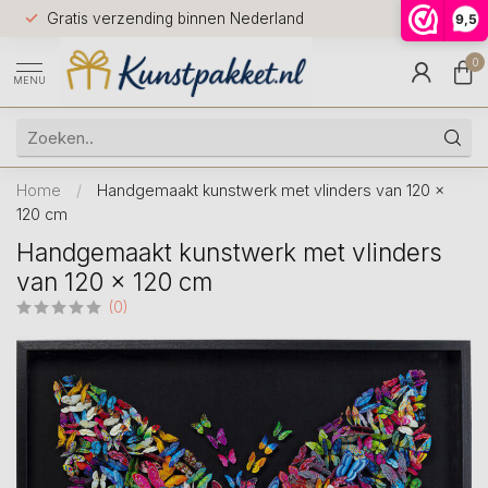
Voor 12.0
Gratis verzending binnen Nederland
9,5
9.5
huis
0
MENU
Home
/
Handgemaakt kunstwerk met vlinders van 120 x
120 cm
Handgemaakt kunstwerk met vlinders
van 120 x 120 cm
(0)