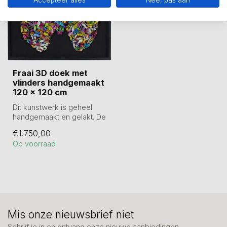
Accepteer alles
Nee, pas aan
Fraai 3D doek met
vlinders handgemaakt
120 x 120 cm
Dit kunstwerk is geheel
handgemaakt en gelakt. De
diepte van het doek is 6
€1.750,00
cm. ...
Op voorraad
Mis onze nieuwsbrief niet
Schrijf je in en ontvang onze nieuwe aanbiedingen