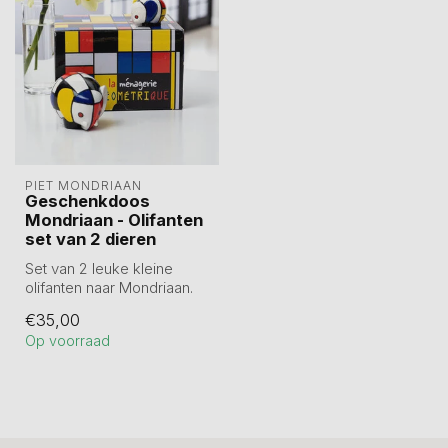
PIET MONDRIAAN
Geschenkdoos
Mondriaan - Olifanten
set van 2 dieren
Set van 2 leuke kleine
olifanten naar Mondriaan.
Met de hand gedecoreerd.
€35,00
Set va...
Op voorraad