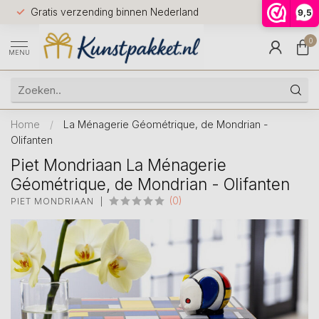
Voor 12.0
Gratis verzending binnen Nederland
9,5
9.5
huis
0
MENU
Home
/
La Ménagerie Géométrique, de Mondrian -
Olifanten
Piet Mondriaan La Ménagerie
Géométrique, de Mondrian - Olifanten
(0)
PIET MONDRIAAN