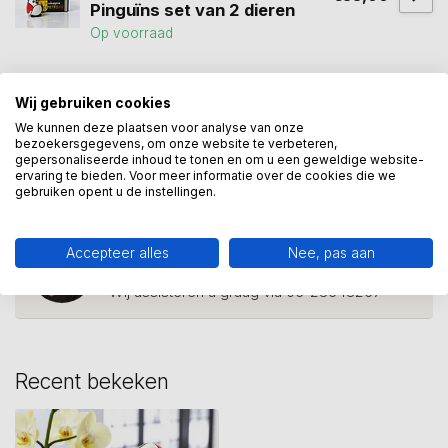
Pinguïns set van 2 dieren
Op voorraad
Wij gebruiken cookies
cadeau
(114)
dieren
(12)
Mondriaan
(11)
We kunnen deze plaatsen voor analyse van onze
museumcollectie
(80)
olifanten
(2)
bezoekersgegevens, om onze website te verbeteren,
gepersonaliseerde inhoud te tonen en om u een geweldige website-
ervaring te bieden. Voor meer informatie over de cookies die we
piet mondriaan
(11)
gebruiken opent u de instellingen.
Heeft u een vraag over dit
Accepteer alles
Nee, pas aan
kunstcadeau?
Wij assisteren u graag via 06-23643267
Recent bekeken